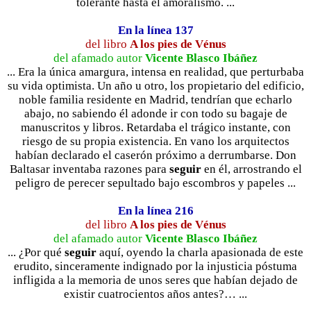
tolerante hasta el amoralismo. ...
En la línea 137
del libro
A los pies de Vénus
del afamado autor
Vicente Blasco Ibáñez
... Era la única amargura, intensa en realidad, que perturbaba
su vida optimista. Un año u otro, los propietario del edificio,
noble familia residente en Madrid, tendrían que echarlo
abajo, no sabiendo él adonde ir con todo su bagaje de
manuscritos y libros. Retardaba el trágico instante, con
riesgo de su propia existencia. En vano los arquitectos
habían declarado el caserón próximo a derrumbarse. Don
Baltasar inventaba razones para
seguir
en él, arrostrando el
peligro de perecer sepultado bajo escombros y papeles ...
En la línea 216
del libro
A los pies de Vénus
del afamado autor
Vicente Blasco Ibáñez
... ¿Por qué
seguir
aquí, oyendo la charla apasionada de este
erudito, sinceramente indignado por la injusticia póstuma
infligida a la memoria de unos seres que habían dejado de
existir cuatrocientos años antes?… ...