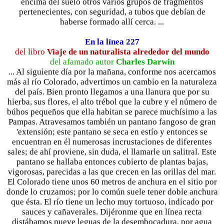
encima del suelo otros varios grupos de fragmentos
pertenecientes, con seguridad, a tubos que debían de
haberse formado allí cerca. ...
En la línea 227
del libro
Viaje de un naturalista alrededor del mundo
del afamado autor
Charles Darwin
... Al siguiente día por la mañana, conforme nos acercamos
más al río Colorado, advertimos un cambio en la naturaleza
del país. Bien pronto llegamos a una llanura que por su
hierba, sus flores, el alto trébol que la cubre y el número de
búhos pequeños que ella habitan se parece muchísimo a las
Pampas. Atravesamos también un pantano fangoso de gran
'extensión; este pantano se seca en estío y entonces se
encuentran en él numerosas incrustaciones de diferentes
sales; de ahí proviene, sin duda, el llamarle un salitral. Este
pantano se hallaba entonces cubierto de plantas bajas,
vigorosas, parecidas a las que crecen en las orillas del mar.
El Colorado tiene unos 60 metros de anchura en el sitio por
donde lo cruzamos; por lo común suele tener doble anchura
que ésta. El río tiene un lecho muy tortuoso, indicado por
sauces y cañaverales. Dijéronme que en línea recta
distábamos nueve leguas de la desembocadura, por agua