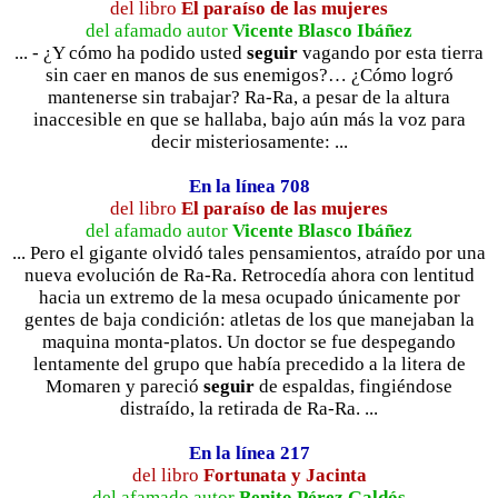
del libro
El paraíso de las mujeres
del afamado autor
Vicente Blasco Ibáñez
... - ¿Y cómo ha podido usted
seguir
vagando por esta tierra
sin caer en manos de sus enemigos?… ¿Cómo logró
mantenerse sin trabajar? Ra-Ra, a pesar de la altura
inaccesible en que se hallaba, bajo aún más la voz para
decir misteriosamente: ...
En la línea 708
del libro
El paraíso de las mujeres
del afamado autor
Vicente Blasco Ibáñez
... Pero el gigante olvidó tales pensamientos, atraído por una
nueva evolución de Ra-Ra. Retrocedía ahora con lentitud
hacia un extremo de la mesa ocupado únicamente por
gentes de baja condición: atletas de los que manejaban la
maquina monta-platos. Un doctor se fue despegando
lentamente del grupo que había precedido a la litera de
Momaren y pareció
seguir
de espaldas, fingiéndose
distraído, la retirada de Ra-Ra. ...
En la línea 217
del libro
Fortunata y Jacinta
del afamado autor
Benito Pérez Galdós