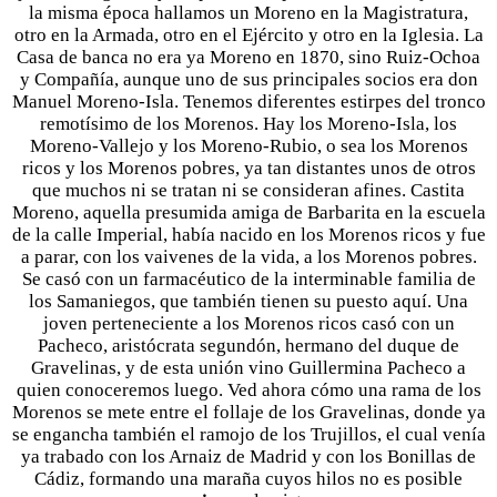
la misma época hallamos un Moreno en la Magistratura,
otro en la Armada, otro en el Ejército y otro en la Iglesia. La
Casa de banca no era ya Moreno en 1870, sino Ruiz-Ochoa
y Compañía, aunque uno de sus principales socios era don
Manuel Moreno-Isla. Tenemos diferentes estirpes del tronco
remotísimo de los Morenos. Hay los Moreno-Isla, los
Moreno-Vallejo y los Moreno-Rubio, o sea los Morenos
ricos y los Morenos pobres, ya tan distantes unos de otros
que muchos ni se tratan ni se consideran afines. Castita
Moreno, aquella presumida amiga de Barbarita en la escuela
de la calle Imperial, había nacido en los Morenos ricos y fue
a parar, con los vaivenes de la vida, a los Morenos pobres.
Se casó con un farmacéutico de la interminable familia de
los Samaniegos, que también tienen su puesto aquí. Una
joven perteneciente a los Morenos ricos casó con un
Pacheco, aristócrata segundón, hermano del duque de
Gravelinas, y de esta unión vino Guillermina Pacheco a
quien conoceremos luego. Ved ahora cómo una rama de los
Morenos se mete entre el follaje de los Gravelinas, donde ya
se engancha también el ramojo de los Trujillos, el cual venía
ya trabado con los Arnaiz de Madrid y con los Bonillas de
Cádiz, formando una maraña cuyos hilos no es posible