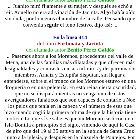
... Juanito miró fijamente a su mujer, y después se echó a
reír. Aquello no era adivinación de Jacinta. Algo había oído
sin duda, por lo menos el nombre de la calle. Pensando que
convenía
seguir
el tono festivo, dijo así: ...
En la línea 414
del libro
Fortunata y Jacinta
del afamado autor
Benito Pérez Galdós
... Pasemos ahora a los Morenos, procedentes del valle de
Mena, una de las familias más dilatadas y que ofrecen más
desigualdades y contrastes en sus infinitos y desparramados
miembros. Arnaiz y Estupiñá disputan, sin llegar a
entenderse, sobre si el tronco de los Morenos estuvo en una
droguería o en una peletería. En esto reina cierta oscuridad,
que no se disipará mientras no venga uno de estos
averiguadores fanáticos que son capaces de contarle a Noé
los pelos que tenía en la cabeza y el número de eses que
hizo cuando cogió la primera pítima de que la historia tiene
noticia. Lo que sí se sabe es que un Moreno casó con una
Isla-Bonilla a principios del siglo, viniendo de aquí la Casa
de giro que del 19 al 35 estuvo en la subida de Santa Cruz
junto a la iglesia, y después en la plazuela de Pontejos. Por