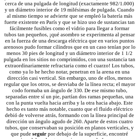
cerca de una pulgada de longitud (exactamente 982/1.000)
y un diámetro interior de 19 milésimas de pulgada. Cuando
al mismo tiempo se advierte que se empleó la batería más
fuerte existente en París y que se hizo uso de sustancias tan
fácilmente fusibles como el vidrio para llegar a formar
tubos tan pequeños, ¡qué asombro se experimenta al pensar
en la fuerza de una descarga eléctrica que en varios puntos
arenosos pudo formar cilindros que en un caso tenían por lo
menos 30 pies de longitud y un diámetro interior de 1 1/2
pulgada en los sitios no comprimidos, con una sustancia tan
extraordinariamente refractaria como el cuarzo! Los tubos,
como ya lo he hecho notar, penetran en la arena en una
dirección casi vertical. Sin embargo, uno de ellos, menos
regular que los otros, se desviaba de la línea recta; el mayor
codo formaba un ángulo de 330. De ese mismo tubo,
separadas entre sí un pie, partían dos ramas pequeñas, una
con la punta vuelta hacia arriba y la otra hacia abajo. Este
hecho es tanto más notable, cuanto que el fluido eléctrico
debió de volverse atrás, formando con la línea principal de
dirección un ángulo agudo de 260. Aparte de estos cuatro
tubos, que conservaban su posición en planos verticales, y
que pude
seguir
por debajo de la superficie, encontré