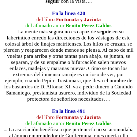
seguir
con la vista. ...
En la línea 420
del libro
Fortunata y Jacinta
del afamado autor
Benito Pérez Galdós
... La mente más segura no es capaz de
seguir
en su
laberíntico enredo las direcciones de los vástagos de este
colosal árbol de linajes matritenses. Los hilos se cruzan, se
pierden y reaparecen donde menos se piensa. Al cabo de mil
vueltas para arriba y otras tantas para abajo, se juntan, se
separan, y de su empalme o bifurcación salen nuevos
enlaces, madejas y marañas nuevas. Cómo se tocan los
extremos del inmenso ramaje es curioso de ver; por
ejemplo, cuando Pepito Trastamara, que lleva el nombre de
los bastardos de D. Alfonso XI, va a pedir dinero a Cándido
Samaniego, prestamista usurero, individuo de la Sociedad
protectora de señoritos necesitados. ...
En la línea 491
del libro
Fortunata y Jacinta
del afamado autor
Benito Pérez Galdós
... La asociación benéfica a que pertenecía no se acomodaba
al ánimo emprendedor de Guillermina, pues quería ella