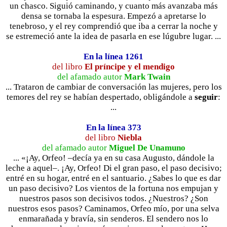
un chasco. Siguió caminando, y cuanto más avanzaba más
densa se tornaba la espesura. Empezó a apretarse lo
tenebroso, y el rey comprendió que iba a cerrar la noche y
se estremeció ante la idea de pasarla en ese lúgubre lugar. ...
En la línea 1261
del libro
El príncipe y el mendigo
del afamado autor
Mark Twain
... Trataron de cambiar de conversación las mujeres, pero los
temores del rey se habían despertado, obligándole a
seguir
:
...
En la línea 373
del libro
Niebla
del afamado autor
Miguel De Unamuno
... «¡Ay, Orfeo! –decía ya en su casa Augusto, dándole la
leche a aquel–. ¡Ay, Orfeo! Di el gran paso, el paso decisivo;
entré en su hogar, entré en el santuario. ¿Sabes lo que es dar
un paso decisivo? Los vientos de la fortuna nos empujan y
nuestros pasos son decisivos todos. ¿Nuestros? ¿Son
nuestros esos pasos? Caminamos, Orfeo mío, por una selva
enmarañada y bravía, sin senderos. El sendero nos lo