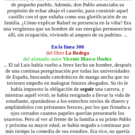
de pequeño pueblo. Además, don Pablo anunciaba su
propósito de echar abajo el caserón, para construir aquel
castillo con el que soñaba como una glorificación de su
familia. ¿Cómo explicar Rafael su presencia en la viña? Era
una vergüenza que un hombre de sus energías permaneciese
allí, sin ocupación, viviendo al amparo de su padrino. ...
En la línea 308
del libro
La Bodega
del afamado autor
Vicente Blasco Ibañez
... El tal Luis había vuelto a Jerez hecho un hombre, después
de una continua peregrinación por todas las universidades
de España, buscando catedráticos de manga ancha que no
tuviesen empeño en malograr futuros abogados. Su tío le
había impuesto la obligación de
seguir
una carrera, y
mientras aquél vivió, se había resignado a llevar la vida de
estudiante, ajustándose a los estrechos envíos de dinero y
ampliándolos con préstamos feroces, por los que firmaba a
ojos cerrados cuantos papeles querían presentarle los
usureros. Pero al ver al frente de la familia a su primo Pablo
y próxima su mayor edad, se había negado a continuar por
más tiempo la comedia de sus estudios. Era rico, no quería