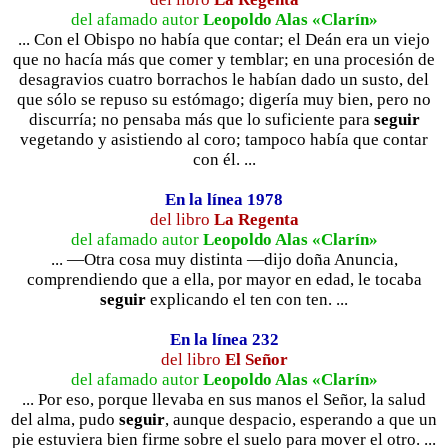
del afamado autor
Leopoldo Alas «Clarín»
... Con el Obispo no había que contar; el Deán era un viejo
que no hacía más que comer y temblar; en una procesión de
desagravios cuatro borrachos le habían dado un susto, del
que sólo se repuso su estómago; digería muy bien, pero no
discurría; no pensaba más que lo suficiente para
seguir
vegetando y asistiendo al coro; tampoco había que contar
con él. ...
En la línea 1978
del libro
La Regenta
del afamado autor
Leopoldo Alas «Clarín»
... —Otra cosa muy distinta —dijo doña Anuncia,
comprendiendo que a ella, por mayor en edad, le tocaba
seguir
explicando el ten con ten. ...
En la línea 232
del libro
El Señor
del afamado autor
Leopoldo Alas «Clarín»
... Por eso, porque llevaba en sus manos el Señor, la salud
del alma, pudo
seguir
, aunque despacio, esperando a que un
pie estuviera bien firme sobre el suelo para mover el otro. ...