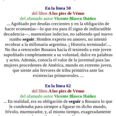
En la línea 50
del libro
A los pies de Vénus
del afamado autor
Vicente Blasco Ibáñez
... Agobiado por deudas crecientes y en la obligación de
hacer economías—lo que era para él signo de indiscutible
decadencia—, manteníase indeciso, no sabiendo qué nuevo
rumbo
seguir
. Hombre experto en amores, no intentó
recobrar a la millonaria argentina. ¡ Historia terminada!…
No iba a retroceder Rosaura hacia él teniendo a este joven
supeditado completamente a su voluntad, dulce en palabras
y actos. Además, conocía el valor de la juventud para las
mujeres procedentes de América, mundo en extremo joven,
que siente aún fervores de tribu primitiva ante las
existencias primaverales. ...
En la línea 62
del libro
A los pies de Vénus
del afamado autor
Vicente Blasco Ibáñez
... En realidad, era su obligación de
seguir
a Rosaura lo que
le condenaba para siempre a figurar en dicho mundo,
frívolo, murmurador, y, al mismo tiempo, exageradamente