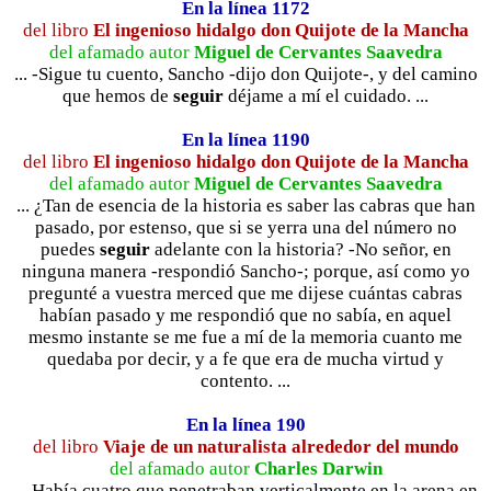
En la línea 1172
del libro
El ingenioso hidalgo don Quijote de la Mancha
del afamado autor
Miguel de Cervantes Saavedra
... -Sigue tu cuento, Sancho -dijo don Quijote-, y del camino
que hemos de
seguir
déjame a mí el cuidado. ...
En la línea 1190
del libro
El ingenioso hidalgo don Quijote de la Mancha
del afamado autor
Miguel de Cervantes Saavedra
... ¿Tan de esencia de la historia es saber las cabras que han
pasado, por estenso, que si se yerra una del número no
puedes
seguir
adelante con la historia? -No señor, en
ninguna manera -respondió Sancho-; porque, así como yo
pregunté a vuestra merced que me dijese cuántas cabras
habían pasado y me respondió que no sabía, en aquel
mesmo instante se me fue a mí de la memoria cuanto me
quedaba por decir, y a fe que era de mucha virtud y
contento. ...
En la línea 190
del libro
Viaje de un naturalista alrededor del mundo
del afamado autor
Charles Darwin
... Había cuatro que penetraban verticalmente en la arena en