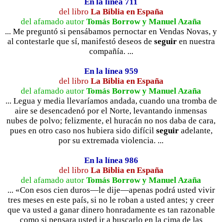
En la línea 711
del libro
La Biblia en España
del afamado autor
Tomás Borrow y Manuel Azaña
... Me preguntó si pensábamos pernoctar en Vendas Novas, y
al contestarle que sí, manifestó deseos de
seguir
en nuestra
compañía. ...
En la línea 959
del libro
La Biblia en España
del afamado autor
Tomás Borrow y Manuel Azaña
... Legua y media llevaríamos andada, cuando una tromba de
aire se desencadenó por el Norte, levantando inmensas
nubes de polvo; felizmente, el huracán no nos daba de cara,
pues en otro caso nos hubiera sido difícil
seguir
adelante,
por su extremada violencia. ...
En la línea 986
del libro
La Biblia en España
del afamado autor
Tomás Borrow y Manuel Azaña
... «Con esos cien duros—le dije—apenas podrá usted vivir
tres meses en este país, si no le roban a usted antes; y creer
que va usted a ganar dinero honradamente es tan razonable
como si pensara usted ir a buscarlo en la cima de las