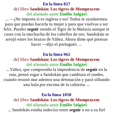
En la línea 827
del libro
Sandokán: Los tigres de Mompracem
del afamado autor
Emilio Salgàri
... —¡No importa si es inglesa o no! Todos te ayudaremos
para que puedas hacerla tu mujer y para que vuelvas a ser
feliz. Puedes
seguir
siendo el Tigre de la Malasia aunque te
cases con la muchacha de los cabellos de oro. Sandokán se
arrojó entre los brazos de Yáñez. Ahora dime qué piensas
hacer —dijo el portugués. ...
En la línea 962
del libro
Sandokán: Los tigres de Mompracem
del afamado autor
Emilio Salgàri
... Yáñez, que comprendía la imprudencia de
seguir
en la
ruta, pensó rogar a Sandokán que cambiara el rumbo,
cuando resonó mar adentro una detonación y pasó silbando
una bala por encima de la cubierta. ...
En la línea 1050
del libro
Sandokán: Los tigres de Mompracem
del afamado autor
Emilio Salgàri
... Sandokán estaba indeciso entre
seguir
o no a su fiel