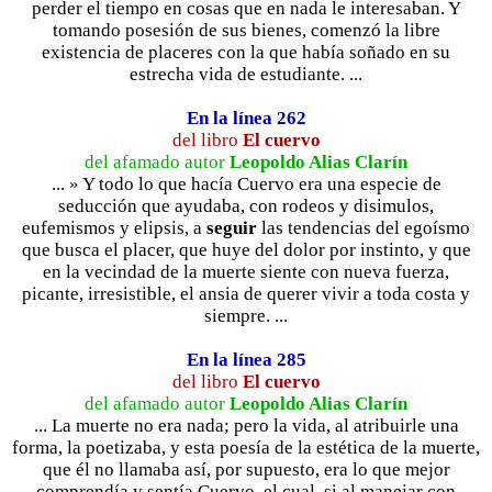
perder el tiempo en cosas que en nada le interesaban. Y
tomando posesión de sus bienes, comenzó la libre
existencia de placeres con la que había soñado en su
estrecha vida de estudiante. ...
En la línea 262
del libro
El cuervo
del afamado autor
Leopoldo Alias Clarín
... » Y todo lo que hacía Cuervo era una especie de
seducción que ayudaba, con rodeos y disimulos,
eufemismos y elipsis, a
seguir
las tendencias del egoísmo
que busca el placer, que huye del dolor por instinto, y que
en la vecindad de la muerte siente con nueva fuerza,
picante, irresistible, el ansia de querer vivir a toda costa y
siempre. ...
En la línea 285
del libro
El cuervo
del afamado autor
Leopoldo Alias Clarín
... La muerte no era nada; pero la vida, al atribuirle una
forma, la poetizaba, y esta poesía de la estética de la muerte,
que él no llamaba así, por supuesto, era lo que mejor
comprendía y sentía Cuervo, el cual, si al manejar con