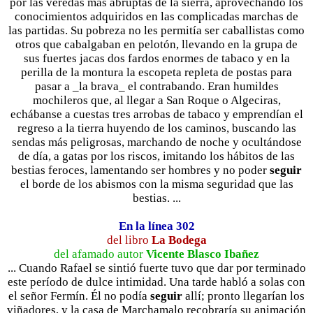
por las veredas más abruptas de la sierra, aprovechando los
conocimientos adquiridos en las complicadas marchas de
las partidas. Su pobreza no les permitía ser caballistas como
otros que cabalgaban en pelotón, llevando en la grupa de
sus fuertes jacas dos fardos enormes de tabaco y en la
perilla de la montura la escopeta repleta de postas para
pasar a _la brava_ el contrabando. Eran humildes
mochileros que, al llegar a San Roque o Algeciras,
echábanse a cuestas tres arrobas de tabaco y emprendían el
regreso a la tierra huyendo de los caminos, buscando las
sendas más peligrosas, marchando de noche y ocultándose
de día, a gatas por los riscos, imitando los hábitos de las
bestias feroces, lamentando ser hombres y no poder
seguir
el borde de los abismos con la misma seguridad que las
bestias. ...
En la línea 302
del libro
La Bodega
del afamado autor
Vicente Blasco Ibañez
... Cuando Rafael se sintió fuerte tuvo que dar por terminado
este período de dulce intimidad. Una tarde habló a solas con
el señor Fermín. Él no podía
seguir
allí; pronto llegarían los
viñadores, y la casa de Marchamalo recobraría su animación