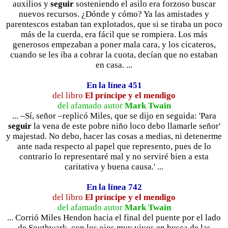
auxilios y
seguir
sosteniendo el asilo era forzoso buscar
nuevos recursos. ¿Dónde y cómo? Ya las amistades y
parentescos estaban tan explotados, que si se tiraba un poco
más de la cuerda, era fácil que se rompiera. Los más
generosos empezaban a poner mala cara, y los cicateros,
cuando se les iba a cobrar la cuota, decían que no estaban
en casa. ...
En la línea 451
del libro
El príncipe y el mendigo
del afamado autor
Mark Twain
... –Sí, señor –replicó Miles, que se dijo en seguida: 'Para
seguir
la vena de este pobre niño loco debo llamarle señor'
y majestad. No debo, hacer las cosas a medias, ni detenerme
ante nada respecto al papel que represento, pues de lo
contrario lo representaré mal y no serviré bien a esta
caritativa y buena causa.' ...
En la línea 742
del libro
El príncipe y el mendigo
del afamado autor
Mark Twain
... Corrió Miles Hendon hacia el final del puente por el lado
de Southwark, con los ojos muy vivos en busca de las