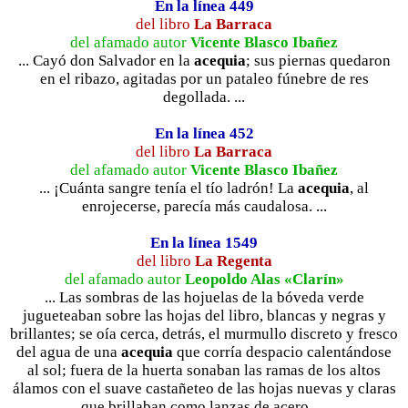
En la línea 449
del libro
La Barraca
del afamado autor
Vicente Blasco Ibañez
... Cayó don Salvador en la
acequia
; sus piernas quedaron
en el ribazo, agitadas por un pataleo fúnebre de res
degollada. ...
En la línea 452
del libro
La Barraca
del afamado autor
Vicente Blasco Ibañez
... ¡Cuánta sangre tenía el tío ladrón! La
acequia
, al
enrojecerse, parecía más caudalosa. ...
En la línea 1549
del libro
La Regenta
del afamado autor
Leopoldo Alas «Clarín»
... Las sombras de las hojuelas de la bóveda verde
jugueteaban sobre las hojas del libro, blancas y negras y
brillantes; se oía cerca, detrás, el murmullo discreto y fresco
del agua de una
acequia
que corría despacio calentándose
al sol; fuera de la huerta sonaban las ramas de los altos
álamos con el suave castañeteo de las hojas nuevas y claras
que brillaban como lanzas de acero. ...