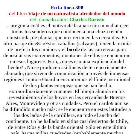
En la línea 398
del libro
Viaje de un naturalista alrededor del mundo
del afamado autor
Charles Darwin
... pregunta cuál es el motivo de la aparición inmediata, en
todos los senderos que conducen a una choza recién
construida, de plantas que no crecen en las cercanías. En
otro pasaje dice8: «Estos caballos (salvajes) tienen la manía
de preferir los caminos y el
borde
de las carreteras para
depositar sus excrementos; montones de ellos se encuentran
en esos lugares». Pero, ¿no es eso una explicación del
hecho? ¿No se producen así líneas de terreno ricamente
abonado, que sirven de comunicación a través de inmensas
regiones? Junto a Guardia encontramos el límite meridional
de dos plantas europeas que se han hecho
extraordinariamente comunes. El hinojo abunda en los
revestimientos de los hoyos en las cercanías de Buenos
Aires, Montevideo y otras ciudades. Pero el cardo9 aún se
ha difundido mucho más: se le encuentra en estas latitudes a
los dos lados de la cordillera, en todo el ancho del
continente. Lo he hallado en sitios casi desiertos de Chile,
de Entre Ríos y de la banda oriental. Sólo en este último
país, hartas millas cuadradas (probablemente muchos