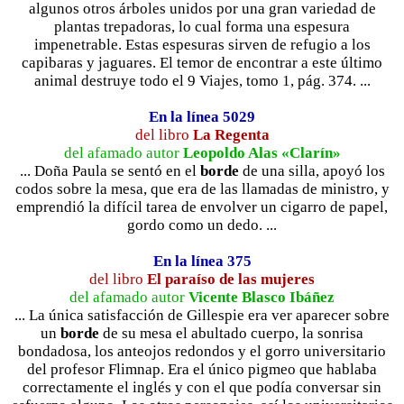
algunos otros árboles unidos por una gran variedad de
plantas trepadoras, lo cual forma una espesura
impenetrable. Estas espesuras sirven de refugio a los
capibaras y jaguares. El temor de encontrar a este último
animal destruye todo el 9 Viajes, tomo 1, pág. 374. ...
En la línea 5029
del libro
La Regenta
del afamado autor
Leopoldo Alas «Clarín»
... Doña Paula se sentó en el
borde
de una silla, apoyó los
codos sobre la mesa, que era de las llamadas de ministro, y
emprendió la difícil tarea de envolver un cigarro de papel,
gordo como un dedo. ...
En la línea 375
del libro
El paraíso de las mujeres
del afamado autor
Vicente Blasco Ibáñez
... La única satisfacción de Gillespie era ver aparecer sobre
un
borde
de su mesa el abultado cuerpo, la sonrisa
bondadosa, los anteojos redondos y el gorro universitario
del profesor Flimnap. Era el único pigmeo que hablaba
correctamente el inglés y con el que podía conversar sin