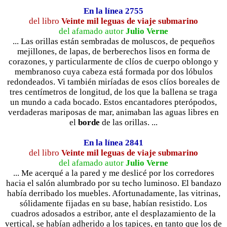
En la línea 2755
del libro
Veinte mil leguas de viaje submarino
del afamado autor
Julio Verne
... Las orillas están sembradas de moluscos, de pequeños
mejillones, de lapas, de berberechos lisos en forma de
corazones, y particularmente de clíos de cuerpo oblongo y
membranoso cuya cabeza está formada por dos lóbulos
redondeados. Vi también miríadas de esos clíos boreales de
tres centímetros de longitud, de los que la ballena se traga
un mundo a cada bocado. Estos encantadores pterópodos,
verdaderas mariposas de mar, animaban las aguas libres en
el
borde
de las orillas. ...
En la línea 2841
del libro
Veinte mil leguas de viaje submarino
del afamado autor
Julio Verne
... Me acerqué a la pared y me deslicé por los corredores
hacia el salón alumbrado por su techo luminoso. El bandazo
había derribado los muebles. Afortunadamente, las vitrinas,
sólidamente fijadas en su base, habían resistido. Los
cuadros adosados a estribor, ante el desplazamiento de la
vertical, se habían adherido a los tapices, en tanto que los de