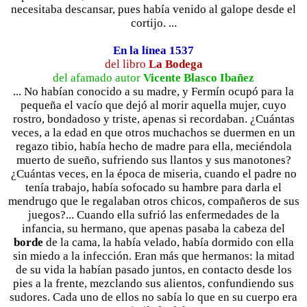
necesitaba descansar, pues había venido al galope desde el
cortijo. ...
En la línea 1537
del libro
La Bodega
del afamado autor
Vicente Blasco Ibañez
... No habían conocido a su madre, y Fermín ocupó para la
pequeña el vacío que dejó al morir aquella mujer, cuyo
rostro, bondadoso y triste, apenas si recordaban. ¿Cuántas
veces, a la edad en que otros muchachos se duermen en un
regazo tibio, había hecho de madre para ella, meciéndola
muerto de sueño, sufriendo sus llantos y sus manotones?
¿Cuántas veces, en la época de miseria, cuando el padre no
tenía trabajo, había sofocado su hambre para darla el
mendrugo que le regalaban otros chicos, compañeros de sus
juegos?... Cuando ella sufrió las enfermedades de la
infancia, su hermano, que apenas pasaba la cabeza del
borde
de la cama, la había velado, había dormido con ella
sin miedo a la infección. Eran más que hermanos: la mitad
de su vida la habían pasado juntos, en contacto desde los
pies a la frente, mezclando sus alientos, confundiendo sus
sudores. Cada uno de ellos no sabía lo que en su cuerpo era