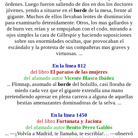
órdenes. Luego fueron saliendo de dos en dos los doctores
jóvenes, yendo a situarse en el
borde
de la mesa, frente al
gigante. Muchos de ellos llevaban lentes de disminución
para examinarlo detenidamente. Otros, los mas gallardos y
de buen ver, reían y se empujaban con el codo, mirando a
ojos simples la cara de Gillespie y haciendo suposiciones
sobre sus enormidades ocultas, que provocaban el
escándalo y la protesta de sus compañeras mas graves y
virtuosas. ...
En la línea 812
del libro
El paraíso de las mujeres
del afamado autor
Vicente Blasco Ibáñez
... Flimnap, asomado al
borde
del bolsillo, casi lloraba de
miedo cada vez que el gigante extendía una mano
pretendiendo apresar en plena carrera a alguna de aquellas
bestias amenazantes dominadoras de la selva. ...
En la línea 1450
del libro
Fortunata y Jacinta
del afamado autor
Benito Pérez Galdós
... —¡Volvía a Madrid, te llamaba, te escribía!… —observó