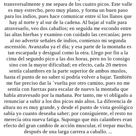
transversalmente y me separa de los cuatro picos. Este valle
es muy estrecho, pero muy plano, y forma un buen paso
para los indios, pues hace comunicar entre sí los llanos que
hay al norte y al sur de la cadena. Al bajar al valle para
atravesarlo, veo dos caballos; en seguida me escondo entre
las altas hierbas y examino con cuidado las cercanías; pero
al no advertir señales de indios, comienzo mi segunda
ascensión. Avanzaba ya el día; y esa parte de la montaña es
tan escarpada y desigual como la otra. Llego por fin a la
cima del segundo pico a las dos horas, pero no lo consigo
sino con la mayor dificultad; en efecto, cada 20 metros
sentía calambres en la parte superior de ambos muslos,
hasta el punto de no saber si podría volver a bajar. También
me fue preciso dar la `vuelta por otro camino, pues no me
sentía con fuerzas para escalar de nuevo la montaña que
había atravesado por la mañana. Por tanto, me vi obligado a
renunciar a subir a los dos picos más altos. La diferencia de
altura no es muy grande, y desde el punto de vista geológico
sabía yo cuanto deseaba saber; por consiguiente, el resto no
merecía otra nueva fatiga. Supongo que mis calambres eran
efecto del gran cambio de acción muscular, el trepar mucho,
después de una larga carrera a caballo. ...