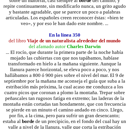
sobre un matorral, casi siempre al
borde
del camino; y
repite continuamente, sin modificarlo nunca, un grito agudo
y bastante agradable, que se parece un poco a palabras
articuladas. Los españoles creen reconocer éstas: «bien te
veo», y por eso le han dado este nombre. ...
En la línea 350
del libro
Viaje de un naturalista alrededor del mundo
del afamado autor
Charles Darwin
... El rocío, que durante la primera parte de la noche había
mojado las cubiertas con que nos tapábamos, habíase
transformado en hielo a la mañana siguiente. Aunque la
llanura parece horizontal, se eleva poco a poco, y nos
hallábamos a 800 ó 900 pies sobre el nivel del mar. El 9 de
septiembre por la mañana me aconseja el guía que suba a la
estribación más próxima, la cual acaso me conduzca a los
cuatro picos que coronan a plomo la montaña. Trepar sobre
peñascales tan rugosos fatiga en extremo; las laderas de la
montaña están cortadas tan hondamente, que con frecuencia
se pierde en un minuto el camino andado en cinco. Llego,
por fin, a la cima, pero para sufrir un gran desencanto;
estaba al
borde
de un precipicio, en el fondo del cual hay un
valle a nivel de la llanura, valle que corta la estribación