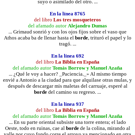
suyo o asimilado del otro. ...
En la línea 8765
del libro
Los tres mosqueteros
del afamado autor
Alejandro Dumas
... Grimaud sonrió y con los ojos fijos sobre el vaso que
Athos acaba ba de llenar hasta el
borde
, trituró el papel y lo
tragó. ...
En la línea 692
del libro
La Biblia en España
del afamado autor
Tomás Borrow y Manuel Azaña
... ¿Qué le voy a hacer? _Paciencia._» Al mismo tiempo
envié a Antonio a la ciudad para que alquilase otras mulas, y
después de descargar mis maletas del carruaje, esperé al
borde
del camino su regreso. ...
En la línea 937
del libro
La Biblia en España
del afamado autor
Tomás Borrow y Manuel Azaña
... En su parte oriental subsiste una torre entera; el lado
Oeste, todo en ruinas, cae al
borde
de la colina, mirando al
valle por cuyo fondo corre el arroyo ya mencionado en otra