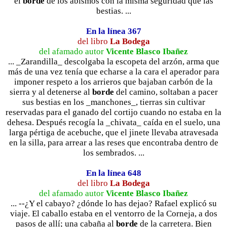
el
borde
de los abismos con la misma seguridad que las
bestias. ...
En la línea 367
del libro
La Bodega
del afamado autor
Vicente Blasco Ibañez
... _Zarandilla_ descolgaba la escopeta del arzón, arma que
más de una vez tenía que echarse a la cara el aperador para
imponer respeto a los arrieros que bajaban carbón de la
sierra y al detenerse al
borde
del camino, soltaban a pacer
sus bestias en los _manchones_, tierras sin cultivar
reservadas para el ganado del cortijo cuando no estaba en la
dehesa. Después recogía la _chivata_ caída en el suelo, una
larga pértiga de acebuche, que el jinete llevaba atravesada
en la silla, para arrear a las reses que encontraba dentro de
los sembrados. ...
En la línea 648
del libro
La Bodega
del afamado autor
Vicente Blasco Ibañez
... --¿Y el cabayo? ¿dónde lo has dejao? Rafael explicó su
viaje. El caballo estaba en el ventorro de la Corneja, a dos
pasos de allí; una cabaña al
borde
de la carretera. Bien