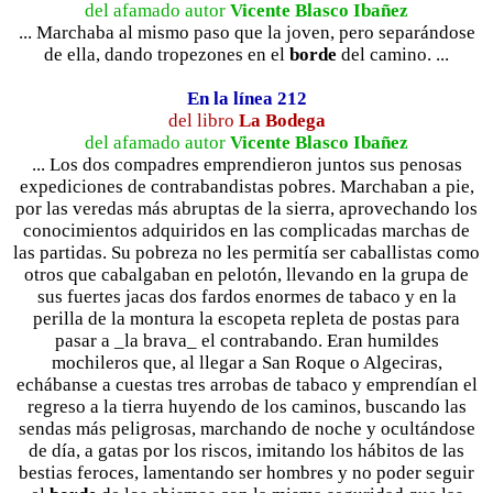
del afamado autor
Vicente Blasco Ibañez
... Marchaba al mismo paso que la joven, pero separándose
de ella, dando tropezones en el
borde
del camino. ...
En la línea 212
del libro
La Bodega
del afamado autor
Vicente Blasco Ibañez
... Los dos compadres emprendieron juntos sus penosas
expediciones de contrabandistas pobres. Marchaban a pie,
por las veredas más abruptas de la sierra, aprovechando los
conocimientos adquiridos en las complicadas marchas de
las partidas. Su pobreza no les permitía ser caballistas como
otros que cabalgaban en pelotón, llevando en la grupa de
sus fuertes jacas dos fardos enormes de tabaco y en la
perilla de la montura la escopeta repleta de postas para
pasar a _la brava_ el contrabando. Eran humildes
mochileros que, al llegar a San Roque o Algeciras,
echábanse a cuestas tres arrobas de tabaco y emprendían el
regreso a la tierra huyendo de los caminos, buscando las
sendas más peligrosas, marchando de noche y ocultándose
de día, a gatas por los riscos, imitando los hábitos de las
bestias feroces, lamentando ser hombres y no poder seguir