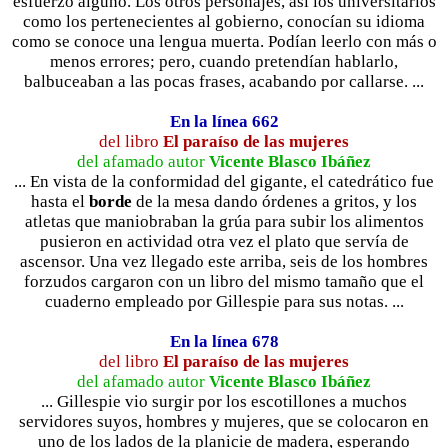
esfuerzo alguno. Los otros personajes, así los universitarios
como los pertenecientes al gobierno, conocían su idioma
como se conoce una lengua muerta. Podían leerlo con más o
menos errores; pero, cuando pretendían hablarlo,
balbuceaban a las pocas frases, acabando por callarse. ...
En la línea 662
del libro
El paraíso de las mujeres
del afamado autor
Vicente Blasco Ibáñez
... En vista de la conformidad del gigante, el catedrático fue
hasta el
borde
de la mesa dando órdenes a gritos, y los
atletas que maniobraban la grúa para subir los alimentos
pusieron en actividad otra vez el plato que servía de
ascensor. Una vez llegado este arriba, seis de los hombres
forzudos cargaron con un libro del mismo tamaño que el
cuaderno empleado por Gillespie para sus notas. ...
En la línea 678
del libro
El paraíso de las mujeres
del afamado autor
Vicente Blasco Ibáñez
... Gillespie vio surgir por los escotillones a muchos
servidores suyos, hombres y mujeres, que se colocaron en
uno de los lados de la planicie de madera, esperando