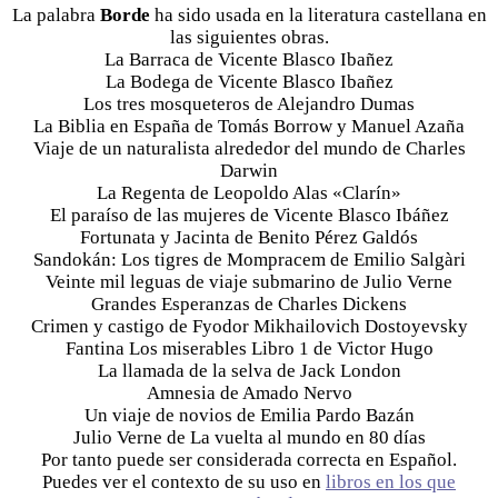
La palabra
Borde
ha sido usada en la literatura castellana en
las siguientes obras.
La Barraca de Vicente Blasco Ibañez
La Bodega de Vicente Blasco Ibañez
Los tres mosqueteros de Alejandro Dumas
La Biblia en España de Tomás Borrow y Manuel Azaña
Viaje de un naturalista alrededor del mundo de Charles
Darwin
La Regenta de Leopoldo Alas «Clarín»
El paraíso de las mujeres de Vicente Blasco Ibáñez
Fortunata y Jacinta de Benito Pérez Galdós
Sandokán: Los tigres de Mompracem de Emilio Salgàri
Veinte mil leguas de viaje submarino de Julio Verne
Grandes Esperanzas de Charles Dickens
Crimen y castigo de Fyodor Mikhailovich Dostoyevsky
Fantina Los miserables Libro 1 de Victor Hugo
La llamada de la selva de Jack London
Amnesia de Amado Nervo
Un viaje de novios de Emilia Pardo Bazán
Julio Verne de La vuelta al mundo en 80 días
Por tanto puede ser considerada correcta en Español.
Puedes ver el contexto de su uso en
libros en los que