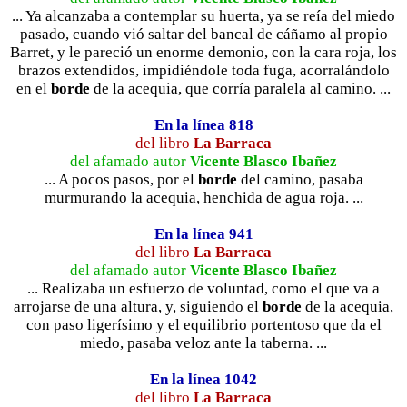
... Ya alcanzaba a contemplar su huerta, ya se reía del miedo
pasado, cuando vió saltar del bancal de cáñamo al propio
Barret, y le pareció un enorme demonio, con la cara roja, los
brazos extendidos, impidiéndole toda fuga, acorralándolo
en el
borde
de la acequia, que corría paralela al camino. ...
En la línea 818
del libro
La Barraca
del afamado autor
Vicente Blasco Ibañez
... A pocos pasos, por el
borde
del camino, pasaba
murmurando la acequia, henchida de agua roja. ...
En la línea 941
del libro
La Barraca
del afamado autor
Vicente Blasco Ibañez
... Realizaba un esfuerzo de voluntad, como el que va a
arrojarse de una altura, y, siguiendo el
borde
de la acequia,
con paso ligerísimo y el equilibrio portentoso que da el
miedo, pasaba veloz ante la taberna. ...
En la línea 1042
del libro
La Barraca