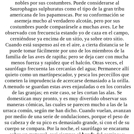
nobles por sus costumbres. Puede considerarse al
Saurophagus sulphuratus como el tipo de la gran tribu
americana de los papamoscas. Por su conformación se
asemeja mucho al verdadero alcotán, pero por sus
costumbres puede comparársele a muchas aves. Le he
observado con frecuencia estando yo de caza en el campo,
cerniéndose ya encima de un sitio, ya sobre otro sitio.
Cuando está suspenso así en el aire, a cierta distancia se le
puede tomar fácilmente por uno de los miembros de la
familia de las aves de rapiña; pero se deja caer con mucha
menos fuerza y rapidez que el halcón. Otras veces, el
saurófago frecuenta las cercanías del agua; Permanece allí
quieto como un martínpescador, y pesca los pececillos que
cometen la imprudencia de acercarse demasiado a la orilla.
A menudo se guardan estas aves enjauladas o en los corrales
de las granjas; en este caso, se les cortan las alas. Se
domestican muy pronto, y es muy divertido observar sus
maneras cómicas, las cuales se parecen mucho a las de la
urraca común, según me han dicho. Cuando vuelan, avanzan
por medio de una serie de ondulaciones, porque el peso de
su cabeza y de su pico es demasiado grande, si con el de su
cuerpo se compara. Por la noche, el saurófago se encarama