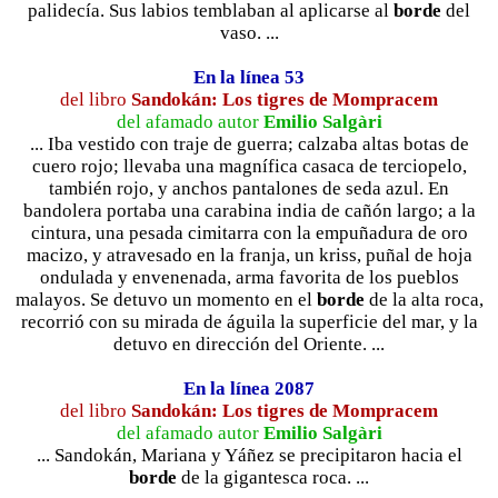
palidecía. Sus labios temblaban al aplicarse al
borde
del
vaso. ...
En la línea 53
del libro
Sandokán: Los tigres de Mompracem
del afamado autor
Emilio Salgàri
... Iba vestido con traje de guerra; calzaba altas botas de
cuero rojo; llevaba una magnífica casaca de terciopelo,
también rojo, y anchos pantalones de seda azul. En
bandolera portaba una carabina india de cañón largo; a la
cintura, una pesada cimitarra con la empuñadura de oro
macizo, y atravesado en la franja, un kriss, puñal de hoja
ondulada y envenenada, arma favorita de los pueblos
malayos. Se detuvo un momento en el
borde
de la alta roca,
recorrió con su mirada de águila la superficie del mar, y la
detuvo en dirección del Oriente. ...
En la línea 2087
del libro
Sandokán: Los tigres de Mompracem
del afamado autor
Emilio Salgàri
... Sandokán, Mariana y Yáñez se precipitaron hacia el
borde
de la gigantesca roca. ...