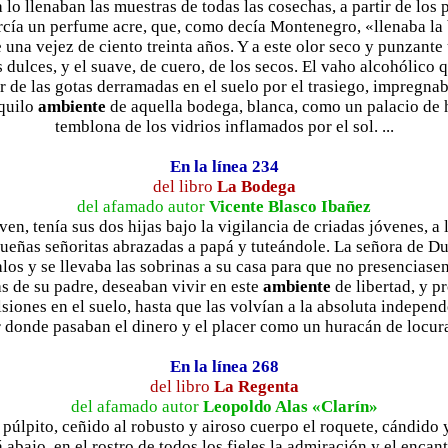
ga lo llenaban las muestras de todas las cosechas, a partir de los 
rcía un perfume acre, que, como decía Montenegro, «llenaba la
 una vejez de ciento treinta años. Y a este olor seco y punzante
 dulces, y el suave, de cuero, de los secos. El vaho alcohólico q
lor de las gotas derramadas en el suelo por el trasiego, impregn
nquilo
ambiente
de aquella bodega, blanca, como un palacio de hi
temblona de los vidrios inflamados por el sol. ...
En la línea 234
del libro
La Bodega
del afamado autor
Vicente Blasco Ibañez
ven, tenía sus dos hijas bajo la vigilancia de criadas jóvenes, a
ueñas señoritas abrazadas a papá y tuteándole. La señora de D
los y se llevaba las sobrinas a su casa para que no presenciase
as de su padre, deseaban vivir en este
ambiente
de libertad, y p
iones en el suelo, hasta que las volvían a la absoluta indepen
 donde pasaban el dinero y el placer como un huracán de locura.
En la línea 268
del libro
La Regenta
del afamado autor
Leopoldo Alas «Clarín»
l púlpito, ceñido al robusto y airoso cuerpo el roquete, cándido y
 abajo, en el rostro de todos los fieles la admiración y el encan