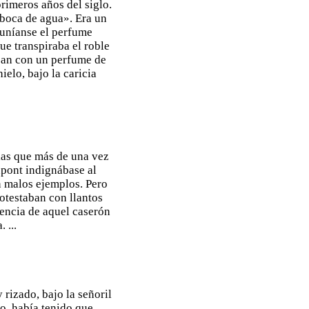
primeros años del siglo.
 boca de agua». Era un
 uníanse el perfume
ue transpiraba el roble
aban con un perfume de
elo, bajo la caricia
 las que más de una vez
upont indignábase al
n malos ejemplos. Pero
rotestaban con llantos
dencia de aquel caserón
 ...
 rizado, bajo la señoril
to, había tenido que