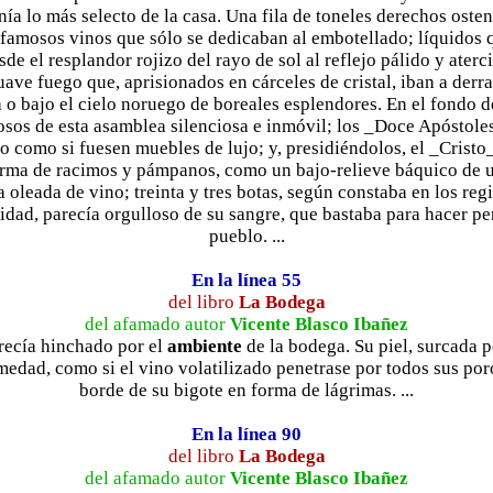
a lo más selecto de la casa. Una fila de toneles derechos oste
os famosos vinos que sólo se dedicaban al embotellado; líquidos 
sde el resplandor rojizo del rayo de sol al reflejo pálido y ater
uave fuego que, aprisionados en cárceles de cristal, iban a derr
o bajo el cielo noruego de boreales esplendores. En el fondo de
losos de esta asamblea silenciosa e inmóvil; los _Doce Apóstole
so como si fuesen muebles de lujo; y, presidiéndolos, el _Cristo_
orma de racimos y pámpanos, como un bajo-relieve báquico de un
oleada de vino; treinta y tres botas, según constaba en los regis
idad, parecía orgulloso de su sangre, que bastaba para hacer pe
pueblo. ...
En la línea 55
del libro
La Bodega
del afamado autor
Vicente Blasco Ibañez
arecía hinchado por el
ambiente
de la bodega. Su piel, surcada po
medad, como si el vino volatilizado penetrase por todos sus poro
borde de su bigote en forma de lágrimas. ...
En la línea 90
del libro
La Bodega
del afamado autor
Vicente Blasco Ibañez