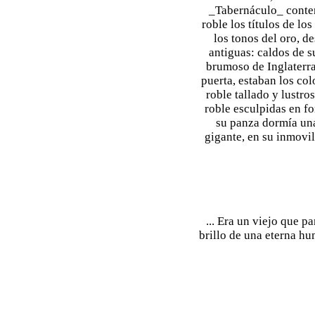
_Tabernáculo_ contení
roble los títulos de l
los tonos del oro, de
antiguas: caldos de s
brumoso de Inglaterra 
puerta, estaban los co
roble tallado y lustro
roble esculpidas en f
su panza dormía una 
gigante, en su inmovil
... Era un viejo que p
brillo de una eterna hu