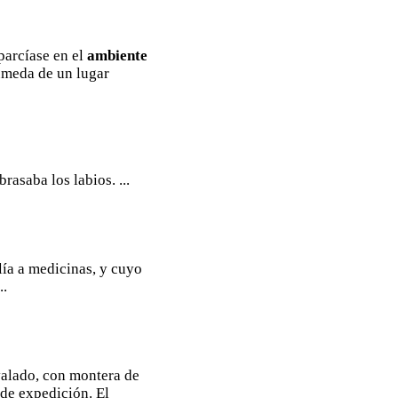
parcíase en el
ambiente
húmeda de un lugar
rasaba los labios. ...
lía a medicinas, y cuyo
..
ovalado, con montera de
 de expedición. El