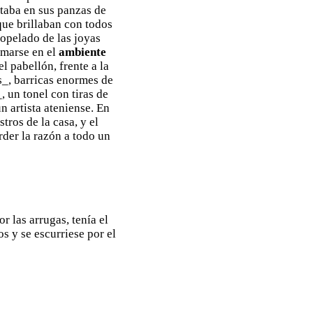
ntaba en sus panzas de
que brillaban con todos
ciopelado de las joyas
amarse en el
ambiente
l pabellón, frente a la
s_, barricas enormes de
, un tonel con tiras de
 artista ateniense. En
tros de la casa, y el
rder la razón a todo un
r las arrugas, tenía el
s y se escurriese por el