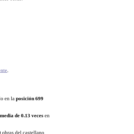
ente
.
do en la
posición 699
media de 0.13 veces
en
0 obras del castellano