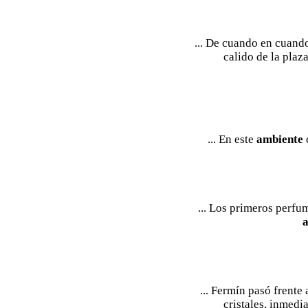
... De cuando en cuando
calido de la plaz
... En este
ambiente
c
... Los primeros perfu
... Fermín pasó frente
cristales, inmedi