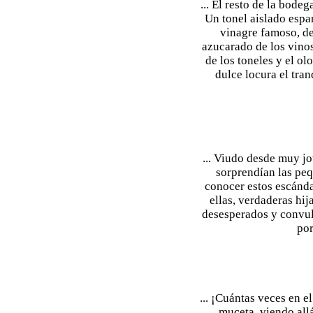
... El resto de la bode
Un tonel aislado espa
vinagre famoso, de
azucarado de los vinos
de los toneles y el o
dulce locura el tra
... Viudo desde muy jo
sorprendían las peq
conocer estos escánda
ellas, verdaderas hij
desesperados y convuls
por
... ¡Cuántas veces en e
muceta, viendo allá