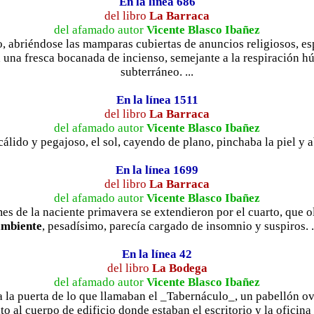
En la línea 686
del libro
La Barraca
del afamado autor
Vicente Blasco Ibañez
, abriéndose las mamparas cubiertas de anuncios religiosos, es
a una fresca bocanada de incienso, semejante a la respiración 
subterráneo. ...
En la línea 1511
del libro
La Barraca
del afamado autor
Vicente Blasco Ibañez
álido y pegajoso, el sol, cayendo de plano, pinchaba la piel y ab
En la línea 1699
del libro
La Barraca
del afamado autor
Vicente Blasco Ibañez
mes de la naciente primavera se extendieron por el cuarto, que o
ambiente
, pesadísimo, parecía cargado de insomnio y suspiros. .
En la línea 42
del libro
La Bodega
del afamado autor
Vicente Blasco Ibañez
 a la puerta de lo que llamaban el _Tabernáculo_, un pabellón 
ato al cuerpo de edificio donde estaban el escritorio y la oficina