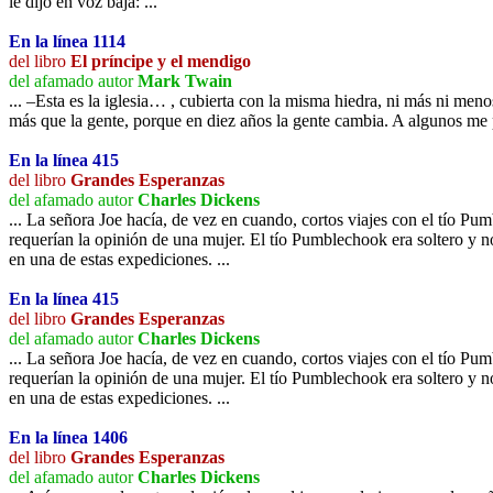
le dijo en voz bajá: ...
En la línea 1114
del libro
El príncipe y el mendigo
del afamado autor
Mark Twain
... –Esta es la iglesia… , cubierta con la misma hiedra, ni más ni menos
más que la gente, porque en diez años la gente cambia. A algunos me 
En la línea 415
del libro
Grandes Esperanzas
del afamado autor
Charles Dickens
... La señora Joe hacía, de vez en cuando, cortos viajes con el tío Pu
requerían la opinión de una mujer. El tío Pumblechook era soltero y n
en una de estas expediciones. ...
En la línea 415
del libro
Grandes Esperanzas
del afamado autor
Charles Dickens
... La señora Joe hacía, de vez en cuando, cortos viajes con el tío Pu
requerían la opinión de una mujer. El tío Pumblechook era soltero y n
en una de estas expediciones. ...
En la línea 1406
del libro
Grandes Esperanzas
del afamado autor
Charles Dickens