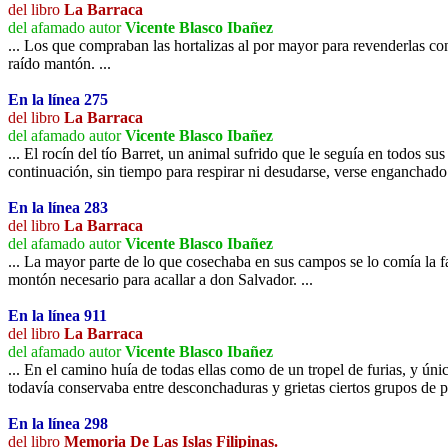
del libro
La Barraca
del afamado autor
Vicente Blasco Ibañez
... Los que compraban las hortalizas al por mayor para revenderlas con
raído mantón. ...
En la línea 275
del libro
La Barraca
del afamado autor
Vicente Blasco Ibañez
... El rocín del tío Barret, un animal sufrido que le seguía en todos su
continuación, sin tiempo para respirar ni desudarse, verse enganchado 
En la línea 283
del libro
La Barraca
del afamado autor
Vicente Blasco Ibañez
... La mayor parte de lo que cosechaba en sus campos se lo comía la f
montón necesario para acallar a don Salvador. ...
En la línea 911
del libro
La Barraca
del afamado autor
Vicente Blasco Ibañez
... En el camino huía de todas ellas como de un tropel de furias, y úni
todavía conservaba entre desconchaduras y grietas ciertos grupos de pi
En la línea 298
del libro
Memoria De Las Islas Filipinas.