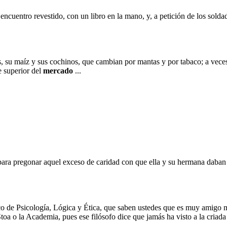
u encuentro revestido, con un libro en la mano, y, a petición de los sol
atas, su maíz y sus cochinos, que cambian por mantas y por tabaco; a ve
e superior del
mercado
...
 para pregonar aquel exceso de caridad con que ella y su hermana daban
tico de Psicología, Lógica y Ética, que saben ustedes que es muy amigo 
Stoa o la Academia, pues ese filósofo dice que jamás ha visto a la cria