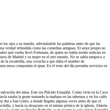
con los ojos a su marido, adivinándole las palabras antes de que las
n una verdad refundida como las comedias antiguas. El amor propio no
ber qué vuelta llevó Fortunata, de quien no había tenido noticias en
a fuera de Madrid y su mujer en el otro mundo. No se sabía tampoco a
 de la escalerilla, una covacha a que daba el nombre de
y una mesa componían el ajuar. En el resto del día prestaba servicios en
 la salvación del alma. Este era Plácido Estupiñá. Como vivía en la Cava
davía estaba la gente tomando la mañana en las tabernas y en los cafés
se iba a San Ginés, a donde llegaba algunas veces antes de que el
ocinilla, y hacía su desayuno en el mismo pórtico de la iglesia. Abierta
a o la cuarta no llegaba Barbarita, y en cuanto la veía entrar, Estupiñá