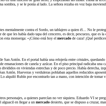
na sombra, y se le ponía al lado. La señora rezaba en voz baja moviendo
estes mentalmente contra el Sordo, un tablajero a quien él… No le proteg
e de que les había dado tapa del cencerro, es decir, pescuezo, que es la
con esta monserga: «¡Cómo está hoy el
mercado
de caza! ¡Qué perdices,
 de San Antón. En el portal había una relojería entre cristales, quedando
de emanaciones de canela y azúcar. En el piso principal radicaba una cas
 divididos en viviendas estrechas y de poco precio. Había derecha, izqu
an Antón. Hueveras y verduleras poblaban aquellos reducidos aposentos
r. Lo alquiló Rubín por encontrarlo tan a mano, con intención de tomar v
stros personajes, a quienes parecían no ver siquiera. Eduardo VI se preg
 alguacil en llegar a un
mercado
desierto, que se dispuso a cruzar, ma