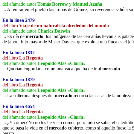
del afamado autor
Tomás Borrow y Manuel Azaña
... Al entrar en el pueblo las tropas de Gómez, su reverencia salió a s
En la línea 2479
del libro
Viaje de un naturalista alrededor del mundo
del afamado autor
Charles Darwin
... Es día de
mercado
; los indígenas de las cercanías llevan sus pat
de jabón. hijo mayor de Mister Davies, que explota una finca es el jef
En la línea 1832
del libro
La Regenta
del afamado autor
Leopoldo Alas «Clarín»
... Querían engordarla como una vaca que ha de ir al
mercado
. ...
En la línea 1879
del libro
La Regenta
del afamado autor
Leopoldo Alas «Clarín»
... La solterona después del
mercado
recorría las casas de la nobleza
En la línea 4654
del libro
La Regenta
del afamado autor
Leopoldo Alas «Clarín»
... ¿Y comer? Yo no les he visto comer, pero todo se sabe; el catedrá
que se pasa la vida en el
mercado
cubierto, como si aquello fuese la 
barato. ...