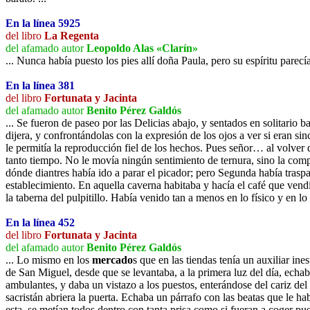
En la línea 5925
del libro
La Regenta
del afamado autor
Leopoldo Alas «Clarín»
... Nunca había puesto los pies allí doña Paula, pero su espíritu parecía
En la línea 381
del libro
Fortunata y Jacinta
del afamado autor
Benito Pérez Galdós
... Se fueron de paseo por las Delicias abajo, y sentados en solitario b
dijera, y confrontándolas con la expresión de los ojos a ver si eran
le permitía la reproducción fiel de los hechos. Pues señor… al volver
tanto tiempo. No le movía ningún sentimiento de ternura, sino la comp
dónde diantres había ido a parar el picador; pero Segunda había trasp
establecimiento. En aquella caverna habitaba y hacía el café que vend
la taberna del pulpitillo. Había venido tan a menos en lo físico y en lo
En la línea 452
del libro
Fortunata y Jacinta
del afamado autor
Benito Pérez Galdós
... Lo mismo en los
mercado
s que en las tiendas tenía un auxiliar in
de San Miguel, desde que se levantaba, a la primera luz del día, echa
ambulantes, y daba un vistazo a los puestos, enterándose del cariz del
sacristán abriera la puerta. Echaba un párrafo con las beatas que le ha
esta, se metían todos dentro con tanta prisa como si fueran a coger pue