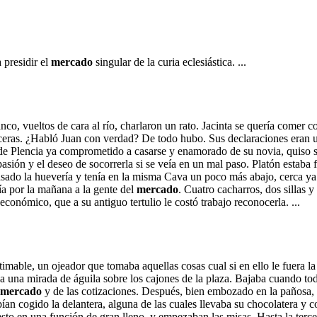
 presidir el
mercado
singular de la curia eclesiástica. ...
anco, vueltos de cara al río, charlaron un rato. Jacinta se quería comer 
 sinceras. ¿Habló Juan con verdad? De todo hubo. Sus declaraciones era
 de Plencia ya comprometido a casarse y enamorado de su novia, quiso sa
asión y el deseo de socorrerla si se veía en un mal paso. Platón estab
asado la huevería y tenía en la misma Cava un poco más abajo, cerca ya
ía por la mañana a la gente del
mercado
. Cuatro cacharros, dos sillas 
 económico, que a su antiguo tertulio le costó trabajo reconocerla. ...
estimable, un ojeador que tomaba aquellas cosas cual si en ello le fuera
ba una mirada de águila sobre los cajones de la plaza. Bajaba cuando to
mercado
y de las cotizaciones. Después, bien embozado en la pañosa, 
bían cogido la delantera, alguna de las cuales llevaba su chocolatera y c
sto en una función de gran lleno, y empezaban las misas. Hasta la tercer