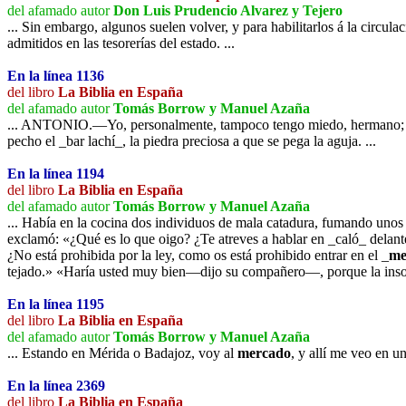
del afamado autor
Don Luis Prudencio Alvarez y Tejero
... Sin embargo, algunos suelen volver, y para habilitarlos á la circula
admitidos en las tesorerías del estado. ...
En la línea 1136
del libro
La Biblia en España
del afamado autor
Tomás Borrow y Manuel Azaña
... ANTONIO.—Yo, personalmente, tampoco tengo miedo, hermano; la no
pecho el _bar lachí_, la piedra preciosa a que se pega la aguja. ...
En la línea 1194
del libro
La Biblia en España
del afamado autor
Tomás Borrow y Manuel Azaña
... Había en la cocina dos individuos de mala catadura, fumando unos 
exclamó: «¿Qué es lo que oigo? ¿Te atreves a hablar en _caló_ delante
¿No está prohibida por la ley, como os está prohibido entrar en el _
me
tejado.» «Haría usted muy bien—dijo su compañero—, porque la insolen
En la línea 1195
del libro
La Biblia en España
del afamado autor
Tomás Borrow y Manuel Azaña
... Estando en Mérida o Badajoz, voy al
mercado
, y allí me veo en un
En la línea 2369
del libro
La Biblia en España