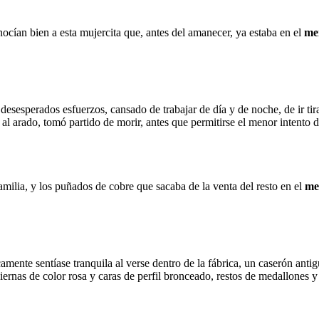
ocían bien a esta mujercita que, antes del amanecer, ya estaba en el
me
s desesperados esfuerzos, cansado de trabajar de día y de noche, de ir ti
al arado, tomó partido de morir, antes que permitirse el menor intento d
amilia, y los puñados de cobre que sacaba de la venta del resto en el
me
camente sentíase tranquila al verse dentro de la fábrica, un caserón anti
ernas de color rosa y caras de perfil bronceado, restos de medallones y p