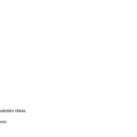
guientes obras.
jero