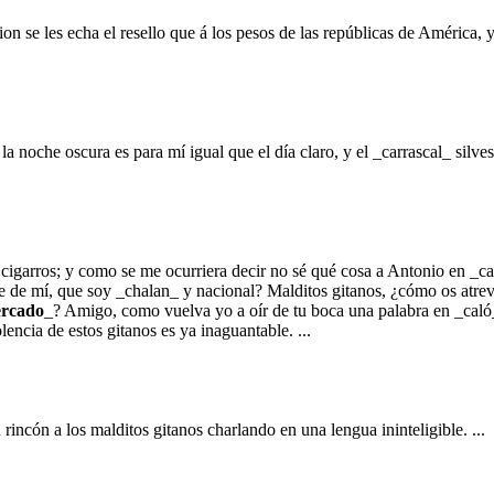
cion se les echa el resello que á los pesos de las repúblicas de América, 
che oscura es para mí igual que el día claro, y el _carrascal_ silves
cigarros; y como se me ocurriera decir no sé qué cosa a Antonio en _cal
 de mí, que soy _chalan_ y nacional? Malditos gitanos, ¿cómo os atrevé
rcado
_? Amigo, como vuelva yo a oír de tu boca una palabra en _caló_
cia de estos gitanos es ya inaguantable. ...
 rincón a los malditos gitanos charlando en una lengua ininteligible. ...