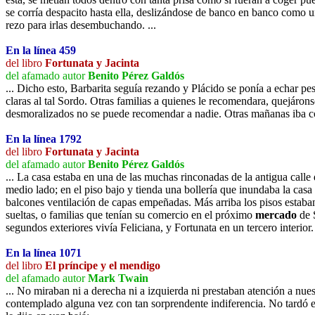
se corría despacito hasta ella, deslizándose de banco en banco como u
rezo para irlas desembuchando. ...
En la línea 459
del libro
Fortunata y Jacinta
del afamado autor
Benito Pérez Galdós
... Dicho esto, Barbarita seguía rezando y Plácido se ponía a echar p
claras al tal Sordo. Otras familias a quienes le recomendara, quejárons
desmoralizados no se puede recomendar a nadie. Otras mañanas iba 
En la línea 1792
del libro
Fortunata y Jacinta
del afamado autor
Benito Pérez Galdós
... La casa estaba en una de las muchas rinconadas de la antigua calle
medio lado; en el piso bajo y tienda una bollería que inundaba la casa 
balcones ventilación de capas empeñadas. Más arriba los pisos estaban
sueltas, o familias que tenían su comercio en el próximo
mercado
de S
segundos exteriores vivía Feliciana, y Fortunata en un tercero interio
En la línea 1071
del libro
El príncipe y el mendigo
del afamado autor
Mark Twain
... No miraban ni a derecha ni a izquierda ni prestaban atención a nue
contemplado alguna vez con tan sorprendente indiferencia. No tardó el