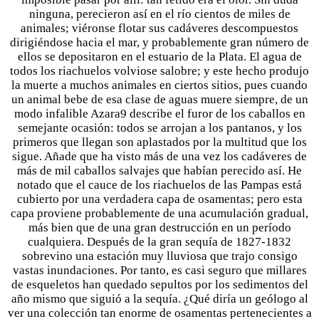
ninguna, perecieron así en el río cientos de miles de
animales; viéronse flotar sus cadáveres descompuestos
dirigiéndose hacia el mar, y probablemente gran número de
ellos se depositaron en el estuario de la Plata. El agua de
todos los riachuelos volviose salobre; y este hecho produjo
la muerte a muchos animales en ciertos sitios, pues cuando
un animal bebe de esa clase de aguas muere siempre, de un
modo infalible Azara9 describe el furor de los caballos en
semejante ocasión: todos se arrojan a los pantanos, y los
primeros que llegan son aplastados por la multitud que los
sigue. Añade que ha visto más de una vez los cadáveres de
más de mil caballos salvajes que habían perecido así. He
notado que el cauce de los riachuelos de las Pampas está
cubierto por una verdadera capa de osamentas; pero esta
capa proviene probablemente de una acumulación gradual,
más bien que de una gran destrucción en un período
cualquiera. Después de la gran sequía de 1827-1832
sobrevino una estación muy lluviosa que trajo consigo
vastas inundaciones. Por tanto, es casi seguro que millares
de esqueletos han quedado sepultos por los sedimentos del
año mismo que siguió a la sequía. ¿Qué diría un geólogo al
ver una colección tan enorme de osamentas pertenecientes a