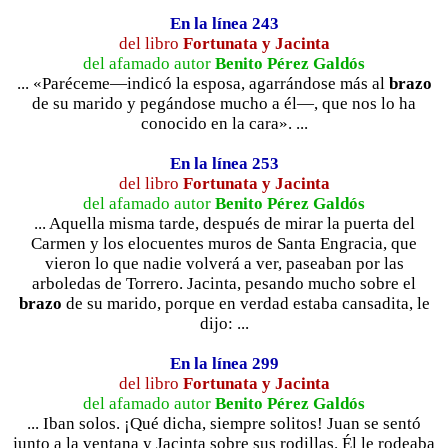
En la línea 243
del libro
Fortunata y Jacinta
del afamado autor
Benito Pérez Galdós
... «Paréceme—indicó la esposa, agarrándose más al
brazo
de su marido y pegándose mucho a él—, que nos lo ha
conocido en la cara». ...
En la línea 253
del libro
Fortunata y Jacinta
del afamado autor
Benito Pérez Galdós
... Aquella misma tarde, después de mirar la puerta del
Carmen y los elocuentes muros de Santa Engracia, que
vieron lo que nadie volverá a ver, paseaban por las
arboledas de Torrero. Jacinta, pesando mucho sobre el
brazo
de su marido, porque en verdad estaba cansadita, le
dijo: ...
En la línea 299
del libro
Fortunata y Jacinta
del afamado autor
Benito Pérez Galdós
... Iban solos. ¡Qué dicha, siempre solitos! Juan se sentó
junto a la ventana y Jacinta sobre sus rodillas. Él le rodeaba