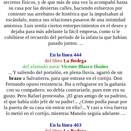
secretos físicos, y de que más de una vez la acompañó hasta
su casa por las desiertas calles, haciendo esfuerzos por
contener sus arrebatos de histérica que la impulsaban al
escándalo, nunca sus relaciones pasaron de una intimidad
amistosa. Luis sentía ciertos entorpecimientos en el deseo y
dejaba para más adelante la fácil empresa, como si le
cohibiese el recuerdo del período de la infancia que habían
pasado juntos. ...
En la línea 444
del libro
La Bodega
del afamado autor
Vicente Blasco Ibañez
... Y saliendo del portalón, en plena lluvia, agarró de un
brazo
a Salvatierra, para que entrase en el cortijo. Don
Fernando opuso resistencia. Iba a refugiarse en la gañanía
con su compañero; no debía contrariarle, pues este era su
gusto. Pero Rafael protestaba. ¡El gran amigo de su padrino,
el que había sido jefe de su padre!... ¿Cómo podía pasar por
la puerta de su casa sin entrar en ella?... Y casi a viva fuerza
lo metió en el cortijo, mientras Manolo seguía adelante. ...
En la línea 463
del libro
La Bodega