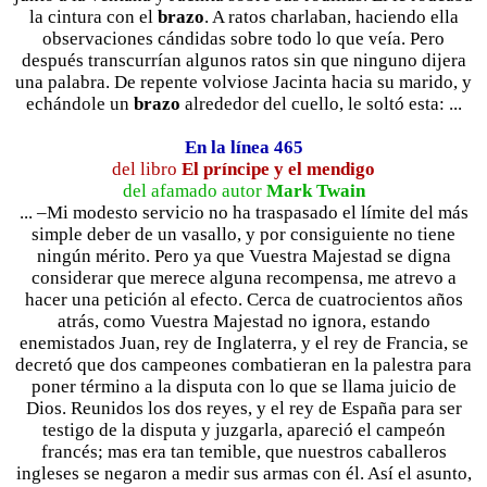
la cintura con el
brazo
. A ratos charlaban, haciendo ella
observaciones cándidas sobre todo lo que veía. Pero
después transcurrían algunos ratos sin que ninguno dijera
una palabra. De repente volviose Jacinta hacia su marido, y
echándole un
brazo
alrededor del cuello, le soltó esta: ...
En la línea 465
del libro
El príncipe y el mendigo
del afamado autor
Mark Twain
... –Mi modesto servicio no ha traspasado el límite del más
simple deber de un vasallo, y por consiguiente no tiene
ningún mérito. Pero ya que Vuestra Majestad se digna
considerar que merece alguna recompensa, me atrevo a
hacer una petición al efecto. Cerca de cuatrocientos años
atrás, como Vuestra Majestad no ignora, estando
enemistados Juan, rey de Inglaterra, y el rey de Francia, se
decretó que dos campeones combatieran en la palestra para
poner término a la disputa con lo que se llama juicio de
Dios. Reunidos los dos reyes, y el rey de España para ser
testigo de la disputa y juzgarla, apareció el campeón
francés; mas era tan temible, que nuestros caballeros
ingleses se negaron a medir sus armas con él. Así el asunto,