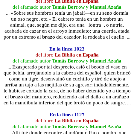
del libro
La Biblia en España
del afamado autor
Tomás Borrow y Manuel Azaña
... «Sobre sus hombros tenía un jabalí—en su seno dormía
un oso negro, etc.» El cabrero tenía en un hombro un
animal, que, según me dijo, era una _lontra_, o nutria,
acabada de cazar en el arroyo inmediato; una cuerda, atada
por un extremo al
brazo
del cazador, la rodeaba el cuello. ...
En la línea 1023
del libro
La Biblia en España
del afamado autor
Tomás Borrow y Manuel Azaña
... Exasperado por tal desprecio, asió el beodo el vaso en
que bebía, arrojándolo a la cabeza del español, quien brincó
como un tigre, desenvainó un cuchillo y tiró de abajo a
arriba un tajo a las mejillas de su agresor; indudablemente,
le hubiese cortado la cara, de no haber detenido yo a tiempo
el
brazo
del matutero, reduciendo así el daño a un arañazo
en la mandíbula inferior, del que brotó un poco de sangre. ...
En la línea 1127
del libro
La Biblia en España
del afamado autor
Tomás Borrow y Manuel Azaña
... Allí fué donde encontré al indómito Paco, hombre que