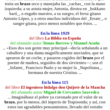
tenía un
brazo
seco y manejaba las _cachas_ con la mano
izquierda; a su astuta mujer, Antonia, diestra en _hokkano
baró_, o engaño maestro, a su suegro, el feroz gitano
Antonio López, y a otros muchos individuos del _Errate_, o
sangre gitana, poco menos notables que éstos. ...
En la línea 1929
del libro
La Biblia en España
del afamado autor
Tomás Borrow y Manuel Azaña
... «Esos dos son gente muy principal—decía señalando a un
caballero y una dama magníficamente ataviados, que se
apearon de un coche, y pasaron cogidos del
brazo
por el
puente de madera, seguidos de dos sirvientes—; son el
_Infante_ Francisco Paulo y su mujer la _Napolitana_,
hermana de nuestra Cristina. ...
En la línea 115
del libro
El ingenioso hidalgo don Quijote de la Mancha
del afamado autor
Miguel de Cervantes Saavedra
... Imaginábase el pobre ya coronado por el valor de su
brazo
, por lo menos, del imperio de Trapisonda; y así, con
estos tan agradables pensamientos, llevado del estraño