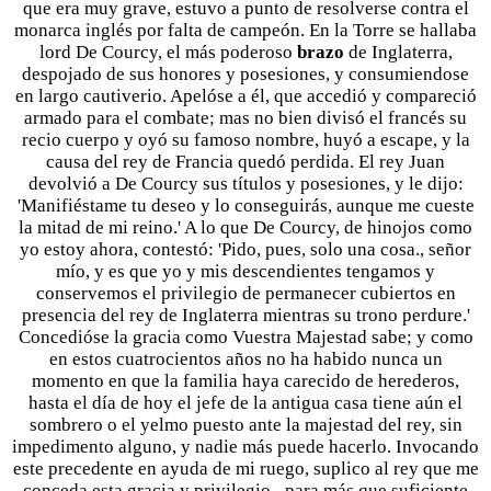
que era muy grave, estuvo a punto de resolverse contra el
monarca inglés por falta de campeón. En la Torre se hallaba
lord De Courcy, el más poderoso
brazo
de Inglaterra,
despojado de sus honores y posesiones, y consumiendose
en largo cautiverio. Apelóse a él, que accedió y compareció
armado para el combate; mas no bien divisó el francés su
recio cuerpo y oyó su famoso nombre, huyó a escape, y la
causa del rey de Francia quedó perdida. El rey Juan
devolvió a De Courcy sus títulos y posesiones, y le dijo:
'Manifiéstame tu deseo y lo conseguirás, aunque me cueste
la mitad de mi reino.' A lo que De Courcy, de hinojos como
yo estoy ahora, contestó: 'Pido, pues, solo una cosa., señor
mío, y es que yo y mis descendientes tengamos y
conservemos el privilegio de permanecer cubiertos en
presencia del rey de Inglaterra mientras su trono perdure.'
Concedióse la gracia como Vuestra Majestad sabe; y como
en estos cuatrocientos años no ha habido nunca un
momento en que la familia haya carecido de herederos,
hasta el día de hoy el jefe de la antigua casa tiene aún el
sombrero o el yelmo puesto ante la majestad del rey, sin
impedimento alguno, y nadie más puede hacerlo. Invocando
este precedente en ayuda de mi ruego, suplico al rey que me
conceda esta gracia y privilegio –para más que suficiente