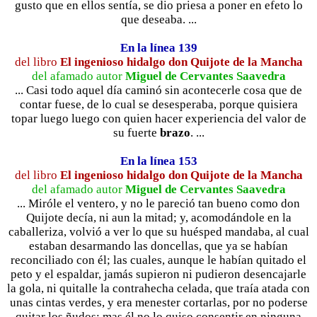
gusto que en ellos sentía, se dio priesa a poner en efeto lo
que deseaba. ...
En la línea 139
del libro
El ingenioso hidalgo don Quijote de la Mancha
del afamado autor
Miguel de Cervantes Saavedra
... Casi todo aquel día caminó sin acontecerle cosa que de
contar fuese, de lo cual se desesperaba, porque quisiera
topar luego luego con quien hacer experiencia del valor de
su fuerte
brazo
. ...
En la línea 153
del libro
El ingenioso hidalgo don Quijote de la Mancha
del afamado autor
Miguel de Cervantes Saavedra
... Miróle el ventero, y no le pareció tan bueno como don
Quijote decía, ni aun la mitad; y, acomodándole en la
caballeriza, volvió a ver lo que su huésped mandaba, al cual
estaban desarmando las doncellas, que ya se habían
reconciliado con él; las cuales, aunque le habían quitado el
peto y el espaldar, jamás supieron ni pudieron desencajarle
la gola, ni quitalle la contrahecha celada, que traía atada con
unas cintas verdes, y era menester cortarlas, por no poderse
quitar los ñudos; mas él no lo quiso consentir en ninguna