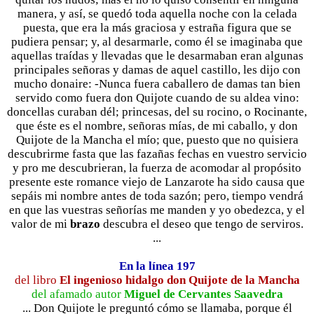
manera, y así, se quedó toda aquella noche con la celada
puesta, que era la más graciosa y estraña figura que se
pudiera pensar; y, al desarmarle, como él se imaginaba que
aquellas traídas y llevadas que le desarmaban eran algunas
principales señoras y damas de aquel castillo, les dijo con
mucho donaire: -Nunca fuera caballero de damas tan bien
servido como fuera don Quijote cuando de su aldea vino:
doncellas curaban dél; princesas, del su rocino, o Rocinante,
que éste es el nombre, señoras mías, de mi caballo, y don
Quijote de la Mancha el mío; que, puesto que no quisiera
descubrirme fasta que las fazañas fechas en vuestro servicio
y pro me descubrieran, la fuerza de acomodar al propósito
presente este romance viejo de Lanzarote ha sido causa que
sepáis mi nombre antes de toda sazón; pero, tiempo vendrá
en que las vuestras señorías me manden y yo obedezca, y el
valor de mi
brazo
descubra el deseo que tengo de serviros.
...
En la línea 197
del libro
El ingenioso hidalgo don Quijote de la Mancha
del afamado autor
Miguel de Cervantes Saavedra
... Don Quijote le preguntó cómo se llamaba, porque él