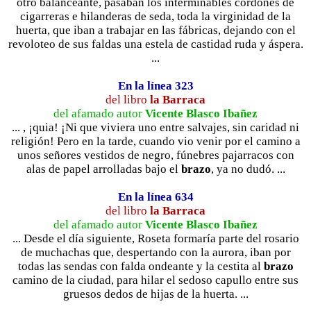
otro balanceante, pasaban los interminables cordones de
cigarreras e hilanderas de seda, toda la virginidad de la
huerta, que iban a trabajar en las fábricas, dejando con el
revoloteo de sus faldas una estela de castidad ruda y áspera.
...
En la línea 323
del libro
la Barraca
del afamado autor
Vicente Blasco Ibañez
... , ¡quia! ¡Ni que viviera uno entre salvajes, sin caridad ni
religión! Pero en la tarde, cuando vio venir por el camino a
unos señores vestidos de negro, fúnebres pajarracos con
alas de papel arrolladas bajo el
brazo
, ya no dudó. ...
En la línea 634
del libro
la Barraca
del afamado autor
Vicente Blasco Ibañez
... Desde el día siguiente, Roseta formaría parte del rosario
de muchachas que, despertando con la aurora, iban por
todas las sendas con falda ondeante y la cestita al
brazo
camino de la ciudad, para hilar el sedoso capullo entre sus
gruesos dedos de hijas de la huerta. ...