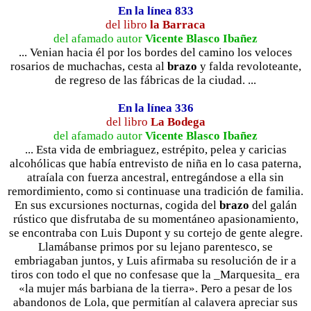
En la línea 833
del libro
la Barraca
del afamado autor
Vicente Blasco Ibañez
... Venian hacia él por los bordes del camino los veloces
rosarios de muchachas, cesta al
brazo
y falda revoloteante,
de regreso de las fábricas de la ciudad. ...
En la línea 336
del libro
La Bodega
del afamado autor
Vicente Blasco Ibañez
... Esta vida de embriaguez, estrépito, pelea y caricias
alcohólicas que había entrevisto de niña en lo casa paterna,
atraíala con fuerza ancestral, entregándose a ella sin
remordimiento, como si continuase una tradición de familia.
En sus excursiones nocturnas, cogida del
brazo
del galán
rústico que disfrutaba de su momentáneo apasionamiento,
se encontraba con Luis Dupont y su cortejo de gente alegre.
Llamábanse primos por su lejano parentesco, se
embriagaban juntos, y Luis afirmaba su resolución de ir a
tiros con todo el que no confesase que la _Marquesita_ era
«la mujer más barbiana de la tierra». Pero a pesar de los
abandonos de Lola, que permitían al calavera apreciar sus