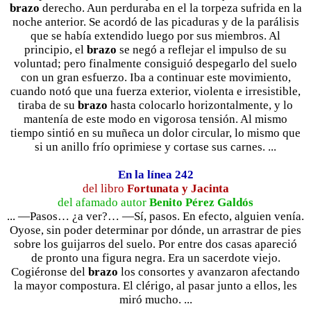
brazo
derecho. Aun perduraba en el la torpeza sufrida en la
noche anterior. Se acordó de las picaduras y de la parálisis
que se había extendido luego por sus miembros. Al
principio, el
brazo
se negó a reflejar el impulso de su
voluntad; pero finalmente consiguió despegarlo del suelo
con un gran esfuerzo. Iba a continuar este movimiento,
cuando notó que una fuerza exterior, violenta e irresistible,
tiraba de su
brazo
hasta colocarlo horizontalmente, y lo
mantenía de este modo en vigorosa tensión. Al mismo
tiempo sintió en su muñeca un dolor circular, lo mismo que
si un anillo frío oprimiese y cortase sus carnes. ...
En la línea 242
del libro
Fortunata y Jacinta
del afamado autor
Benito Pérez Galdós
... —Pasos… ¿a ver?… —Sí, pasos. En efecto, alguien venía.
Oyose, sin poder determinar por dónde, un arrastrar de pies
sobre los guijarros del suelo. Por entre dos casas apareció
de pronto una figura negra. Era un sacerdote viejo.
Cogiéronse del
brazo
los consortes y avanzaron afectando
la mayor compostura. El clérigo, al pasar junto a ellos, les
miró mucho. ...