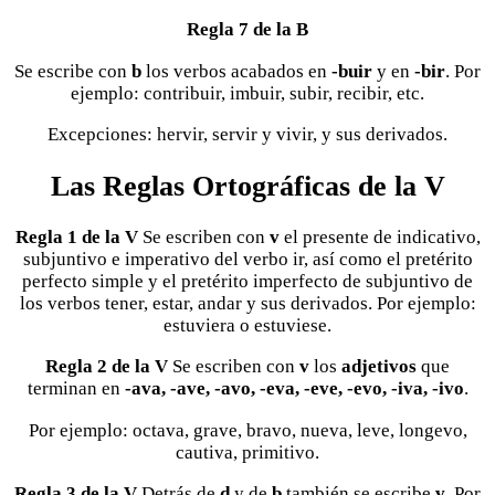
Regla 7 de la B
Se escribe con
b
los verbos acabados en
-buir
y en
-bir
. Por
ejemplo: contribuir, imbuir, subir, recibir, etc.
Excepciones: hervir, servir y vivir, y sus derivados.
Las Reglas Ortográficas de la V
Regla 1 de la V
Se escriben con
v
el presente de indicativo,
subjuntivo e imperativo del verbo ir, así como el pretérito
perfecto simple y el pretérito imperfecto de subjuntivo de
los verbos tener, estar, andar y sus derivados. Por ejemplo:
estuviera o estuviese.
Regla 2 de la V
Se escriben con
v
los
adjetivos
que
terminan en
-ava, -ave, -avo, -eva, -eve, -evo, -iva, -ivo
.
Por ejemplo: octava, grave, bravo, nueva, leve, longevo,
cautiva, primitivo.
Regla 3 de la V
Detrás de
d
y de
b
también se escribe
v
. Por