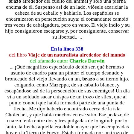
brazo
alrededor del cuello del animal y sólo una pierna
encima de él. Suspenso así de un lado, viósele acariciar la
cabeza de su caballo y hablarle. Los españoles se
encarnizaron en persecución suya; el comandante cambió
tres veces de cabalgadura, pero en vano. El viejo indio y su
hijo consiguieron escaparse y, por consiguiente, conservar
su libertad.. ...
En la línea 338
del libro
Viaje de un naturalista alrededor del mundo
del afamado autor
Charles Darwin
... ¡Qué magnífico espectáculo debió ser, qué hermoso
asunto de cuadro para un pintor: el cuerpo desnudo y
bronceado del viejo llevando en un,
brazo
a su tierno hijo,
colgando, como Mazeppa, de su caballo blanco, y
escapándose así de la persecución de sus enemigos! Un día
vi a un soldado sacar chispas de un trozo de sílex, que al
punto conocí que había formado parte de una punta de
flecha. Me dijo haberlo encontrado cerca de la isla
Cholechel, y que había muchos en ese sitio. Ese pedazo de
cuarzo tenía entre dos y tres pulgadas de longitud; por lo
tanto, la flecha aquella era doble mayor que las empleadas
hoy en la Tierra de Fuego. Estaba formada por un trozo de