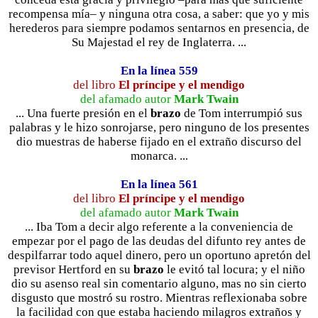
recompensa mía– y ninguna otra cosa, a saber: que yo y mis
herederos para siempre podamos sentarnos en presencia, de
Su Majestad el rey de Inglaterra. ...
En la línea 559
del libro
El príncipe y el mendigo
del afamado autor
Mark Twain
... Una fuerte presión en el
brazo
de Tom interrumpió sus
palabras y le hizo sonrojarse, pero ninguno de los presentes
dio muestras de haberse fijado en el extraño discurso del
monarca. ...
En la línea 561
del libro
El príncipe y el mendigo
del afamado autor
Mark Twain
... Iba Tom a decir algo referente a la conveniencia de
empezar por el pago de las deudas del difunto rey antes de
despilfarrar todo aquel dinero, pero un oportuno apretón del
previsor Hertford en su
brazo
le evitó tal locura; y el niño
dio su asenso real sin comentario alguno, mas no sin cierto
disgusto que mostró su rostro. Mientras reflexionaba sobre
la facilidad con que estaba haciendo milagros extraños y