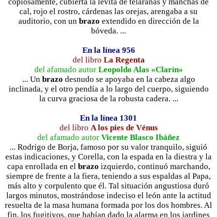
copiosamente, cubierta la levita de telarañas y manchas de
cal, rojo el rostro, cárdenas las orejas, arengaba a su
auditorio, con un
brazo
extendido en dirección de la
bóveda. ...
En la línea 956
del libro
La Regenta
del afamado autor
Leopoldo Alas «Clarín»
... Un
brazo
desnudo se apoyaba en la cabeza algo
inclinada, y el otro pendía a lo largo del cuerpo, siguiendo
la curva graciosa de la robusta cadera. ...
En la línea 1301
del libro
A los pies de Vénus
del afamado autor
Vicente Blasco Ibáñez
... Rodrigo de Borja, famoso por su valor tranquilo, siguió
estas indicaciones, y Corella, con la espada en la diestra y la
capa enrollada en el
brazo
izquierdo, continuó marchando,
siempre de frente a la fiera, teniendo a sus espaldas al Papa,
más alto y corpulento que él. Tal situación angustiosa duró
largos minutos, mostrándose indeciso el león ante la actitud
resuelta de la masa humana formada por los dos hombres. Al
fin, los fugitivos, que habían dado la alarma en los jardines