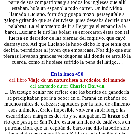
parte de sus compatriotas y a todos los ingleses que allí
estaban, huía un español a todo correr. Un individuo
llamado Luciano, fornido y guapo mozo, perseguíale a
galope gritando que se detuviese, pues deseaba decirle unas
palabras. En el momento de ir a llegar ya el español a la
barca, Luciano le tiró las bolas; se enroscaron éstas con tal
fuerza en derredor de las piernas del fugitivo, que cayó
desmayado. Así que Luciano le hubo dicho lo que tenía que
decirle, permitiose al joven que embarcase. Nos dijo que sus
piernas llevaban grandes verdugones allí donde se arrolló la
cuerda, como si hubiese sufrido la pena del látigo. ...
En la línea 450
del libro
Viaje de un naturalista alrededor del mundo
del afamado autor
Charles Darwin
... Un testigo ocular me refiere que las bestias de ganadería
se precipitaban por ir a beber en el Paraná en rebaños de
muchos miles de cabezas; agotados por la falta de alimento
esos animales, érales imposible volver a subir luego las
escurridizas márgenes del río y se ahogaban. El
brazo
del
río que pasa por San Pedro estaba tan lleno de cadáveres en
putrefacción, que un capitán de barco me dijo haberle sido
imposible pasar por allí: tan fétido era el olor. Sin duda