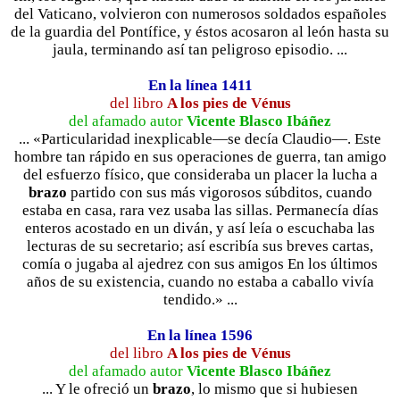
del Vaticano, volvieron con numerosos soldados españoles
de la guardia del Pontífice, y éstos acosaron al león hasta su
jaula, terminando así tan peligroso episodio. ...
En la línea 1411
del libro
A los pies de Vénus
del afamado autor
Vicente Blasco Ibáñez
... «Particularidad inexplicable—se decía Claudio—. Este
hombre tan rápido en sus operaciones de guerra, tan amigo
del esfuerzo físico, que consideraba un placer la lucha a
brazo
partido con sus más vigorosos súbditos, cuando
estaba en casa, rara vez usaba las sillas. Permanecía días
enteros acostado en un diván, y así leía o escuchaba las
lecturas de su secretario; así escribía sus breves cartas,
comía o jugaba al ajedrez con sus amigos En los últimos
años de su existencia, cuando no estaba a caballo vivía
tendido.» ...
En la línea 1596
del libro
A los pies de Vénus
del afamado autor
Vicente Blasco Ibáñez
... Y le ofreció un
brazo
, lo mismo que si hubiesen