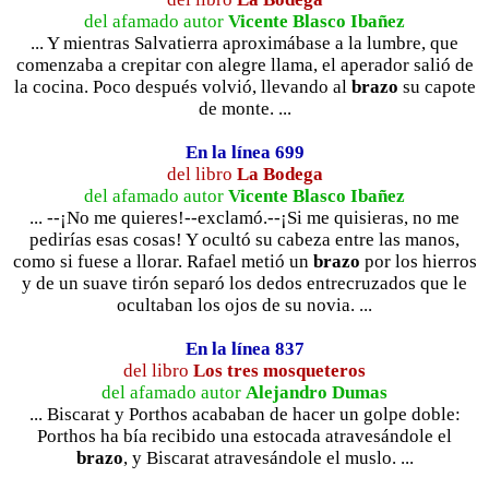
del afamado autor
Vicente Blasco Ibañez
... Y mientras Salvatierra aproximábase a la lumbre, que
comenzaba a crepitar con alegre llama, el aperador salió de
la cocina. Poco después volvió, llevando al
brazo
su capote
de monte. ...
En la línea 699
del libro
La Bodega
del afamado autor
Vicente Blasco Ibañez
... --¡No me quieres!--exclamó.--¡Si me quisieras, no me
pedirías esas cosas! Y ocultó su cabeza entre las manos,
como si fuese a llorar. Rafael metió un
brazo
por los hierros
y de un suave tirón separó los dedos entrecruzados que le
ocultaban los ojos de su novia. ...
En la línea 837
del libro
Los tres mosqueteros
del afamado autor
Alejandro Dumas
... Biscarat y Porthos acababan de hacer un golpe doble:
Porthos ha bía recibido una estocada atravesándole el
brazo
, y Biscarat atravesándole el muslo. ...