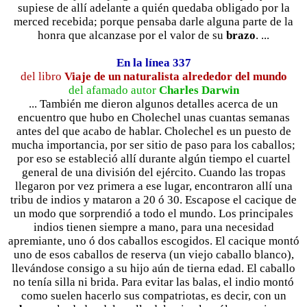
supiese de allí adelante a quién quedaba obligado por la
merced recebida; porque pensaba darle alguna parte de la
honra que alcanzase por el valor de su
brazo
. ...
En la línea 337
del libro
Viaje de un naturalista alrededor del mundo
del afamado autor
Charles Darwin
... También me dieron algunos detalles acerca de un
encuentro que hubo en Cholechel unas cuantas semanas
antes del que acabo de hablar. Cholechel es un puesto de
mucha importancia, por ser sitio de paso para los caballos;
por eso se estableció allí durante algún tiempo el cuartel
general de una división del ejército. Cuando las tropas
llegaron por vez primera a ese lugar, encontraron allí una
tribu de indios y mataron a 20 ó 30. Escapose el cacique de
un modo que sorprendió a todo el mundo. Los principales
indios tienen siempre a mano, para una necesidad
apremiante, uno ó dos caballos escogidos. El cacique montó
uno de esos caballos de reserva (un viejo caballo blanco),
llevándose consigo a su hijo aún de tierna edad. El caballo
no tenía silla ni brida. Para evitar las balas, el indio montó
como suelen hacerlo sus compatriotas, es decir, con un