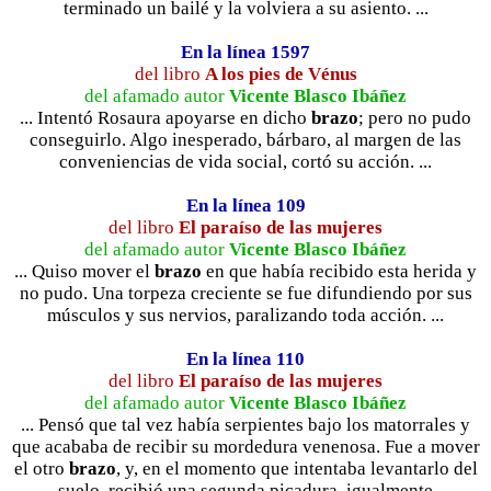
terminado un bailé y la volviera a su asiento. ...
En la línea 1597
del libro
A los pies de Vénus
del afamado autor
Vicente Blasco Ibáñez
... Intentó Rosaura apoyarse en dicho
brazo
; pero no pudo
conseguirlo. Algo inesperado, bárbaro, al margen de las
conveniencias de vida social, cortó su acción. ...
En la línea 109
del libro
El paraíso de las mujeres
del afamado autor
Vicente Blasco Ibáñez
... Quiso mover el
brazo
en que había recibido esta herida y
no pudo. Una torpeza creciente se fue difundiendo por sus
músculos y sus nervios, paralizando toda acción. ...
En la línea 110
del libro
El paraíso de las mujeres
del afamado autor
Vicente Blasco Ibáñez
... Pensó que tal vez había serpientes bajo los matorrales y
que acababa de recibir su mordedura venenosa. Fue a mover
el otro
brazo
, y, en el momento que intentaba levantarlo del
suelo, recibió una segunda picadura, igualmente