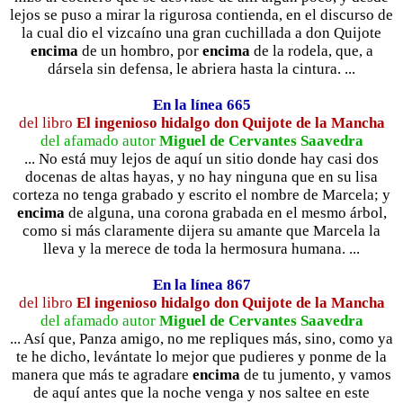
lejos se puso a mirar la rigurosa contienda, en el discurso de
la cual dio el vizcaíno una gran cuchillada a don Quijote
encima
de un hombro, por
encima
de la rodela, que, a
dársela sin defensa, le abriera hasta la cintura. ...
En la línea 665
del libro
El ingenioso hidalgo don Quijote de la Mancha
del afamado autor
Miguel de Cervantes Saavedra
... No está muy lejos de aquí un sitio donde hay casi dos
docenas de altas hayas, y no hay ninguna que en su lisa
corteza no tenga grabado y escrito el nombre de Marcela; y
encima
de alguna, una corona grabada en el mesmo árbol,
como si más claramente dijera su amante que Marcela la
lleva y la merece de toda la hermosura humana. ...
En la línea 867
del libro
El ingenioso hidalgo don Quijote de la Mancha
del afamado autor
Miguel de Cervantes Saavedra
... Así que, Panza amigo, no me repliques más, sino, como ya
te he dicho, levántate lo mejor que pudieres y ponme de la
manera que más te agradare
encima
de tu jumento, y vamos
de aquí antes que la noche venga y nos saltee en este