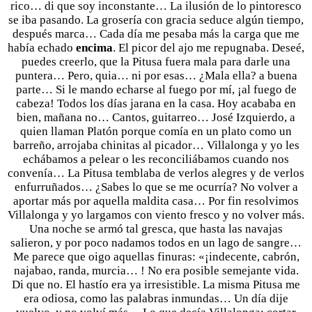
rico… di que soy inconstante… La ilusión de lo pintoresco
se iba pasando. La grosería con gracia seduce algún tiempo,
después marca… Cada día me pesaba más la carga que me
había echado
encima
. El picor del ajo me repugnaba. Deseé,
puedes creerlo, que la Pitusa fuera mala para darle una
puntera… Pero, quia… ni por esas… ¿Mala ella? a buena
parte… Si le mando echarse al fuego por mí, ¡al fuego de
cabeza! Todos los días jarana en la casa. Hoy acababa en
bien, mañana no… Cantos, guitarreo… José Izquierdo, a
quien llaman Platón porque comía en un plato como un
barreño, arrojaba chinitas al picador… Villalonga y yo les
echábamos a pelear o les reconciliábamos cuando nos
convenía… La Pitusa temblaba de verlos alegres y de verlos
enfurruñados… ¿Sabes lo que se me ocurría? No volver a
aportar más por aquella maldita casa… Por fin resolvimos
Villalonga y yo largamos con viento fresco y no volver más.
Una noche se armó tal gresca, que hasta las navajas
salieron, y por poco nadamos todos en un lago de sangre…
Me parece que oigo aquellas finuras: «¡indecente, cabrón,
najabao, randa, murcia… ! No era posible semejante vida.
Di que no. El hastío era ya irresistible. La misma Pitusa me
era odiosa, como las palabras inmundas… Un día dije