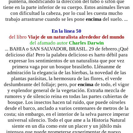
puntería, modificando la dirección del tubo o sifón que
tiene en la parte inferior de su cuerpo. Estos animales llevan
con dificultad la cabeza, por lo cual les cuesta mucho
trabajo arrastrarse cuando se les pone
encima
del suelo. ...
En la línea 50
del libro
Viaje de un naturalista alrededor del mundo
del afamado autor
Charles Darwin
... BAHIA o SAN SALVADOR, BRASIL. 29 de febrero.¡Qué
delicioso día! Pero la palabra delicioso es harto débil para
expresar los sentimientos de un naturalista que por vez
primera vaga por un bosque brasileño. Llénanme de
admiración la elegancia de las hierbas, la novedad de las
plantas parásitas, la hermosura de las flores, el verde
deslumbrante del follaje; pero, por
encima
de todo, el vigor
y esplendor general de la vegetación. Extraña mezcla de
rumores y de silencio reina en todas las partes cubiertas de
bosque. Los insectos hacen tal ruido, que puede oírseles
desde el barco, anclado a varios centenares de metros de la
costa; sin embargo, en el interior de la selva parece imperar
universal silencio. Todo el que ame a la Historia Natural
siente en un día como este un placer y un júbilo más
intensos que puede prometerse experimentar de nuevo. ...