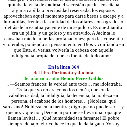
quitaba la vista de
encima
el sacristán que les enseñaba
alguna capilla o preciosidad reservada, los esposos
aprovechaban aquel momento para darse besos a escape y a
hurtadillas, frente a la santidad de los altares consagrados o
detrás de la estatua yacente de un sepulcro. Es que Juanito
era un pillín, y un goloso y un atrevido. A Jacinta le
causaban miedo aquellas profanaciones; pero las consentía
y toleraba, poniendo su pensamiento en Dios y confiando en
que Este, al verlas, volvería la cabeza con aquella
indulgencia propia del que es fuente de todo amor. ...
En la línea 364
del libro
Fortunata y Jacinta
del afamado autor
Benito Pérez Galdós
... —Seamos francos; la verdad ante todo… me idolatraba.
Creía que yo no era como los demás, que era la
caballerosidad, la hidalguía, la decencia, la nobleza en
persona, el acabose de los hombres… ¡Nobleza, qué
sarcasmo! Nobleza en la mentira; digo que no puede ser… y
que no, y que no. ¡Decencia porque se lleva una ropa que
llaman levita!… ¡Qué humanidad tan farsante! El pobre
siempre debajo; el rico hace lo que le da la gana. Yo soy