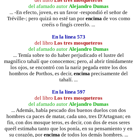
del libro
Los tres mosqueteros
del afamado autor
Alejandro Dumas
... -En efecto, joven, es un favor -respondió el señor de
Tréville-; pero quizá no esté tan por
encima
de vos como
creéis o fingís creerlo. ...
En la línea 573
del libro
Los tres mosqueteros
del afamado autor
Alejandro Dumas
... Temía sobre to do haber perjudicado el lustre del
magnífico tahalí que conocemos; pero, al abrir tímidamente
los ojos, se encontró con la nariz pegada entre los dos
hombros de Porthos, es decir,
encima
precisamente del
tahalí. ...
En la línea 597
del libro
Los tres mosqueteros
del afamado autor
Alejandro Dumas
... Además, había pescado dos buenos duelos con dos
hombres ca paces de matar, cada uno, tres D'Artagnan; en
fin, con dos mosque teros, es decir, con dos de esos seres
queél estimaba tanto que los ponía, en su pensamiento y en
su corazón, por
encima
de todos los demás hombres. ...