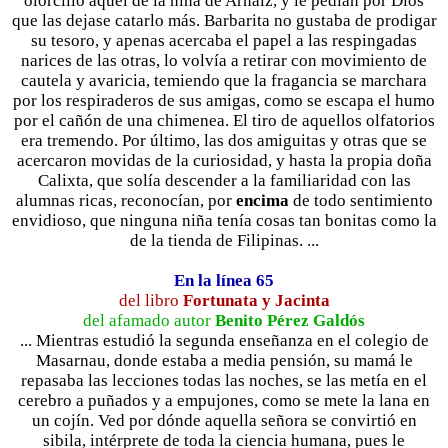
olorcillo aquel de la niña de Arnaiz, y le pedían por Dios
que las dejase catarlo más. Barbarita no gustaba de prodigar
su tesoro, y apenas acercaba el papel a las respingadas
narices de las otras, lo volvía a retirar con movimiento de
cautela y avaricia, temiendo que la fragancia se marchara
por los respiraderos de sus amigas, como se escapa el humo
por el cañón de una chimenea. El tiro de aquellos olfatorios
era tremendo. Por último, las dos amiguitas y otras que se
acercaron movidas de la curiosidad, y hasta la propia doña
Calixta, que solía descender a la familiaridad con las
alumnas ricas, reconocían, por
encima
de todo sentimiento
envidioso, que ninguna niña tenía cosas tan bonitas como la
de la tienda de Filipinas. ...
En la línea 65
del libro
Fortunata y Jacinta
del afamado autor
Benito Pérez Galdós
... Mientras estudió la segunda enseñanza en el colegio de
Masarnau, donde estaba a media pensión, su mamá le
repasaba las lecciones todas las noches, se las metía en el
cerebro a puñados y a empujones, como se mete la lana en
un cojín. Ved por dónde aquella señora se convirtió en
sibila, intérprete de toda la ciencia humana, pues le