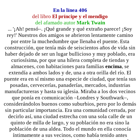
En la línea 406
del libro
El príncipe y el mendigo
del afamado autor
Mark Twain
... '¡Ah! pensó–. ¡Qué grande y qué extraño parece! ¡Soy
rey!' Nuestros dos amigos se abrieron lentamente camino
por entre la muchedumbre que llenaba el puente. Esta
construcción, que tenía más de seiscientos años de vida sin
haber dejado de ser un lugar bullicioso y muy poblado, era
curiosísima, por que una hilera completa de tiendas y
almacenes, con habitaciones para familias
encima
, se
extendía a ambos lados y de, una a otra orilla del río. El
puente era en sí mismo una especie de ciudad, que tenía sus
posadas, cervecerías, panaderías, mercados, industrias
manufactureras y hasta su iglesia. Miraba a los dos vecinos
que ponía en comunicación –Londres y Southwark–,
considerándolos buenos como suburbios, pero por lo demás
sin particular importancia. Era una comunidad cerrada, por
decirlo así, una ciudad estrecha con una sola calle de un
quinto de milla de largo, y su población no era sino la
población de una aldea. Todo el mundo en ella conocía
íntimamente a sus vecinos, como había tenido antes