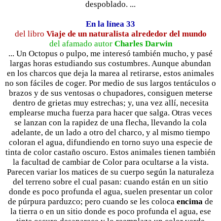
despoblado. ...
En la línea 33
del libro
Viaje de un naturalista alrededor del mundo
del afamado autor
Charles Darwin
... Un Octopus o pulpo, me interesó también mucho, y pasé
largas horas estudiando sus costumbres. Aunque abundan
en los charcos que deja la marea al retirarse, estos animales
no son fáciles de coger. Por medio de sus largos tentáculos o
brazos y de sus ventosas o chupadores, consiguen meterse
dentro de grietas muy estrechas; y, una vez allí, necesita
emplearse mucha fuerza para hacer que salga. Otras veces
se lanzan con la rapidez de una flecha, llevando la cola
adelante, de un lado a otro del charco, y al mismo tiempo
coloran el agua, difundiendo en torno suyo una especie de
tinta de color castaño oscuro. Estos animales tienen también
la facultad de cambiar de Color para ocultarse a la vista.
Parecen variar los matices de su cuerpo según la naturaleza
del terreno sobre el cual pasan: cuando están en un sitio
donde es poco profunda el agua, suelen presentar un color
de púrpura parduzco; pero cuando se les coloca
encima
de
la tierra o en un sitio donde es poco profunda el agua, ese