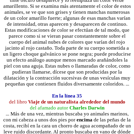
tinte oscuro desaparece y lo reemplaza un color verde
amarillento. Si se examina más atentamente el color de estos
animales, se ve que son grises y tienen manchas numerosas
de un color amarillo fuerte; algunas de esas manchas varían
de intensidad, otras aparecen y desaparecen de continuo.
Estas modificaciones de color se efectúan de tal modo, que
parece como si se vieran pasar constantemente sobre el
cuerpo del animal nubes de colores que varían del rojo
jacinto al rojo castaño. Toda parte de su cuerpo sometida a
un ligero choque galvánico se pone negra; puede producirse
un efecto análogo aunque menos marcado arañándoles la
piel con una aguja. Estas nubes o llamaradas de color, como
pudieran llamarse, dícese que son producidas por la
dilatación y la contracción sucesivas de unas vesículas muy
pequeñas que contienen fluidos diversamente coloridos. ...
En la línea 35
del libro
Viaje de un naturalista alrededor del mundo
del afamado autor
Charles Darwin
... Más de una vez, mientras buscaba yo animales marinos,
con mi cabeza a unos dos pies por
encima
de las peñas de la
costa, recibí en la cara un chorro de agua acompañado de un
leve ruido discordante. Al pronto buscaba en vano de dónde