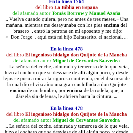
En la línea 1764
del libro
La Biblia en España
del afamado autor
Tomás Borrow y Manuel Azaña
... Vuelva cuando quiera, pero no antes de tres meses.» Una
mañana, mientras me desayunaba con los pies
encima
del
_brasero_, entró la patrona en mi aposento y me dijo:
«_Don Jorge_, aquí está mi hijo Baltasarito, el nacional. ...
En la línea 478
del libro
El ingenioso hidalgo don Quijote de la Mancha
del afamado autor
Miguel de Cervantes Saavedra
... La señora del coche, admirada y temerosa de lo que veía,
hizo al cochero que se desviase de allí algún poco, y desde
lejos se puso a mirar la rigurosa contienda, en el discurso de
la cual dio el vizcaíno una gran cuchillada a don Quijote
encima
de un hombro, por
encima
de la rodela, que, a
dársela sin defensa, le abriera hasta la cintura. ...
En la línea 478
del libro
El ingenioso hidalgo don Quijote de la Mancha
del afamado autor
Miguel de Cervantes Saavedra
... La señora del coche, admirada y temerosa de lo que veía,
hizo al cochero que se desviase de allí algún poco, y desde