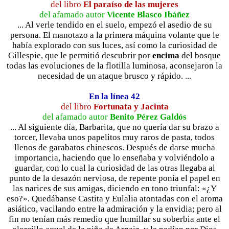
del libro
El paraíso de las mujeres
del afamado autor
Vicente Blasco Ibáñez
... Al verle tendido en el suelo, empezó el asedio de su
persona. El manotazo a la primera máquina volante que le
había explorado con sus luces, así como la curiosidad de
Gillespie, que le permitió descubrir por
encima
del bosque
todas las evoluciones de la flotilla luminosa, aconsejaron la
necesidad de un ataque brusco y rápido. ...
En la línea 42
del libro
Fortunata y Jacinta
del afamado autor
Benito Pérez Galdós
... Al siguiente día, Barbarita, que no quería dar su brazo a
torcer, llevaba unos papelitos muy raros de pasta, todos
llenos de garabatos chinescos. Después de darse mucha
importancia, haciendo que lo enseñaba y volviéndolo a
guardar, con lo cual la curiosidad de las otras llegaba al
punto de la desazón nerviosa, de repente ponía el papel en
las narices de sus amigas, diciendo en tono triunfal: «¿Y
eso?». Quedábanse Castita y Eulalia atontadas con el aroma
asiático, vacilando entre la admiración y la envidia; pero al
fin no tenían más remedio que humillar su soberbia ante el