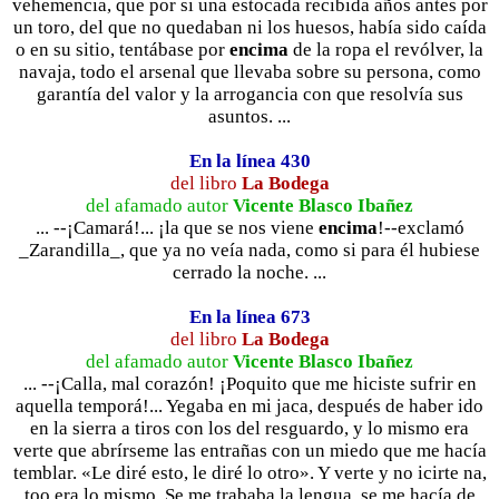
vehemencia, que por si una estocada recibida años antes por
un toro, del que no quedaban ni los huesos, había sido caída
o en su sitio, tentábase por
encima
de la ropa el revólver, la
navaja, todo el arsenal que llevaba sobre su persona, como
garantía del valor y la arrogancia con que resolvía sus
asuntos. ...
En la línea 430
del libro
La Bodega
del afamado autor
Vicente Blasco Ibañez
... --¡Camará!... ¡la que se nos viene
encima
!--exclamó
_Zarandilla_, que ya no veía nada, como si para él hubiese
cerrado la noche. ...
En la línea 673
del libro
La Bodega
del afamado autor
Vicente Blasco Ibañez
... --¡Calla, mal corazón! ¡Poquito que me hiciste sufrir en
aquella temporá!... Yegaba en mi jaca, después de haber ido
en la sierra a tiros con los del resguardo, y lo mismo era
verte que abrírseme las entrañas con un miedo que me hacía
temblar. «Le diré esto, le diré lo otro». Y verte y no icirte na,
too era lo mismo. Se me trababa la lengua, se me hacía de