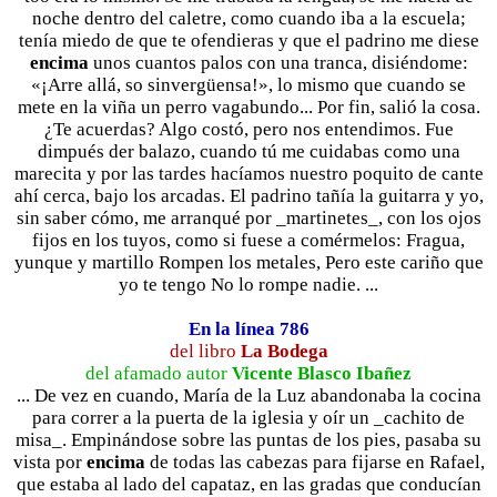
noche dentro del caletre, como cuando iba a la escuela;
tenía miedo de que te ofendieras y que el padrino me diese
encima
unos cuantos palos con una tranca, disiéndome:
«¡Arre allá, so sinvergüensa!», lo mismo que cuando se
mete en la viña un perro vagabundo... Por fin, salió la cosa.
¿Te acuerdas? Algo costó, pero nos entendimos. Fue
dimpués der balazo, cuando tú me cuidabas como una
marecita y por las tardes hacíamos nuestro poquito de cante
ahí cerca, bajo los arcadas. El padrino tañía la guitarra y yo,
sin saber cómo, me arranqué por _martinetes_, con los ojos
fijos en los tuyos, como si fuese a comérmelos: Fragua,
yunque y martillo Rompen los metales, Pero este cariño que
yo te tengo No lo rompe nadie. ...
En la línea 786
del libro
La Bodega
del afamado autor
Vicente Blasco Ibañez
... De vez en cuando, María de la Luz abandonaba la cocina
para correr a la puerta de la iglesia y oír un _cachito de
misa_. Empinándose sobre las puntas de los pies, pasaba su
vista por
encima
de todas las cabezas para fijarse en Rafael,
que estaba al lado del capataz, en las gradas que conducían