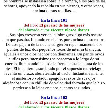
los hombres se instalasen sobre la alfombra, a los pies de las
señoras, apoyando la espalda en sus piernas, y otras veces,
encima
de sus rodillas. ...
En la línea 101
del libro
El paraíso de las mujeres
del afamado autor
Vicente Blasco Ibáñez
... Sus ojos creyeron ver en la lobreguez algo más oscuro
aun que pasaba, flotando en el aire, por
encima
de su rostro.
De este pájaro de la noche surgieron repentinamente dos
puntos de luz, dos pequeños focos de intensa blancura,
iguales a unos ojos hechos con diamantes. Un par de rayos
sutiles pero intensísimos se pasearon a lo largo de su
cuerpo, iluminándole desde la frente hasta la punta de los
pies. El ingeniero, asombrado por el supuesto murciélago,
levantó un brazo, abofeteando al vacío. Instantáneamente,
el misterioso volador apagó los rayos de sus ojos,
alejándose con un chillido de velocidad forzada que le hizo
perderse a lo lejos en unos cuantos segundos. ...
En la línea 102
del libro
El paraíso de las mujeres
del afamado autor
Vicente Blasco Ibáñez