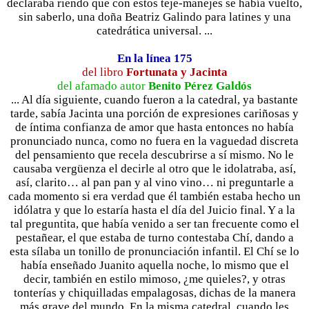
declaraba riendo que con estos teje-manejes se había vuelto,
sin saberlo, una doña Beatriz Galindo para latines y una
catedrática universal. ...
En la línea 175
del libro
Fortunata y Jacinta
del afamado autor
Benito Pérez Galdós
... Al día siguiente, cuando fueron a la catedral, ya bastante
tarde, sabía Jacinta una porción de expresiones cariñosas y
de íntima confianza de amor que hasta entonces no había
pronunciado nunca, como no fuera en la vaguedad discreta
del pensamiento que recela descubrirse a sí mismo. No le
causaba vergüenza el decirle al otro que le idolatraba, así,
así, clarito… al pan pan y al vino vino… ni preguntarle a
cada momento si era verdad que él también estaba hecho un
idólatra y que lo estaría hasta el día del Juicio final. Y a la
tal preguntita, que había venido a ser tan frecuente como el
pestañear, el que estaba de turno contestaba Chí, dando a
esta sílaba un tonillo de pronunciación infantil. El Chí se lo
había enseñado Juanito aquella noche, lo mismo que el
decir, también en estilo mimoso, ¿me quieles?, y otras
tonterías y chiquilladas empalagosas, dichas de la manera
más grave del mundo. En la misma catedral, cuando les