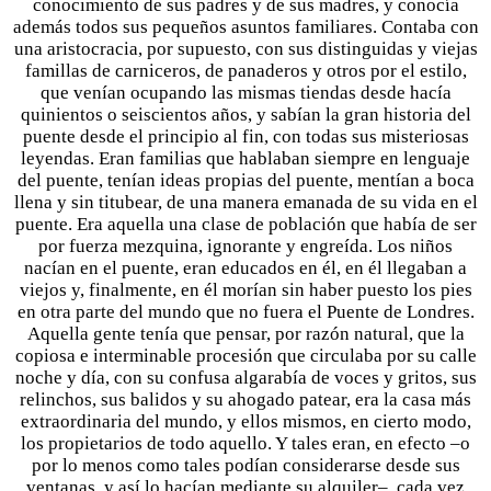
conocimiento de sus padres y de sus madres, y conocía
además todos sus pequeños asuntos familiares. Contaba con
una aristocracia, por supuesto, con sus distinguidas y viejas
famillas de carniceros, de panaderos y otros por el estilo,
que venían ocupando las mismas tiendas desde hacía
quinientos o seiscientos años, y sabían la gran historia del
puente desde el principio al fin, con todas sus misteriosas
leyendas. Eran familias que hablaban siempre en lenguaje
del puente, tenían ideas propias del puente, mentían a boca
llena y sin titubear, de una manera emanada de su vida en el
puente. Era aquella una clase de población que había de ser
por fuerza mezquina, ignorante y engreída. Los niños
nacían en el puente, eran educados en él, en él llegaban a
viejos y, finalmente, en él morían sin haber puesto los pies
en otra parte del mundo que no fuera el Puente de Londres.
Aquella gente tenía que pensar, por razón natural, que la
copiosa e interminable procesión que circulaba por su calle
noche y día, con su confusa algarabía de voces y gritos, sus
relinchos, sus balidos y su ahogado patear, era la casa más
extraordinaria del mundo, y ellos mismos, en cierto modo,
los propietarios de todo aquello. Y tales eran, en efecto –o
por lo menos como tales podían considerarse desde sus
ventanas, y así lo hacían mediante su alquiler–, cada vez