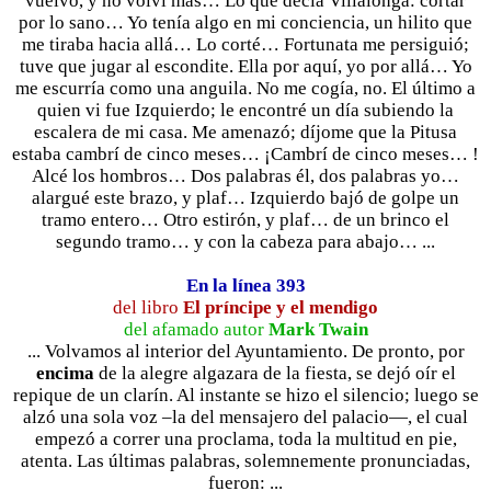
vuelvo, y no volví más… Lo que decía Villalonga: cortar
por lo sano… Yo tenía algo en mi conciencia, un hilito que
me tiraba hacia allá… Lo corté… Fortunata me persiguió;
tuve que jugar al escondite. Ella por aquí, yo por allá… Yo
me escurría como una anguila. No me cogía, no. El último a
quien vi fue Izquierdo; le encontré un día subiendo la
escalera de mi casa. Me amenazó; díjome que la Pitusa
estaba cambrí de cinco meses… ¡Cambrí de cinco meses… !
Alcé los hombros… Dos palabras él, dos palabras yo…
alargué este brazo, y plaf… Izquierdo bajó de golpe un
tramo entero… Otro estirón, y plaf… de un brinco el
segundo tramo… y con la cabeza para abajo… ...
En la línea 393
del libro
El príncipe y el mendigo
del afamado autor
Mark Twain
... Volvamos al interior del Ayuntamiento. De pronto, por
encima
de la alegre algazara de la fiesta, se dejó oír el
repique de un clarín. Al instante se hizo el silencio; luego se
alzó una sola voz –la del mensajero del palacio—, el cual
empezó a correr una proclama, toda la multitud en pie,
atenta. Las últimas palabras, solemnemente pronunciadas,
fueron: ...