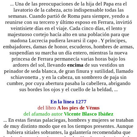
... Una de las preocupaciones de la hija del Papa era el
lavatorio de la cabeza, acto indispensable todas las
semanas. Cuando partió de Roma para siempre, yendo a
reunirse con su tercero y último esposo en Ferrara, invirtió
veintisiete días en el viaje. Cada cinco días, el lento y
majestuoso cortejo hacía alto en una población para que
madona Lucrecia pudiera lavarsi il capo . Y príncipes,
embajadores, damas de honor, escuderos, hombres de armas,
suspendían su marcha un día entero, mientras la nueva
princesa de Ferrara permanecía varias horas bajo los
ardores del sol, llevando
encima
de sus vestidos un
peinador de seda blanca, de gran finura y sutilidad, llamado
schiavonetta , y en la cabeza, un sombrero de paja sin
cumbre, por cuya abertura pasaba la cabellera, abrigando
sus bordes los ojos y el cuello de la beldad, ...
En la línea 1277
del libro
A los pies de Vénus
del afamado autor
Vicente Blasco Ibáñez
... En estas fiestas palaciegas, hombres y mujeres se trataban
de muy distinto modo que en los tiempos presentes. Aunque
hubiera sitiales sobrantes, la galantería recomendaba que