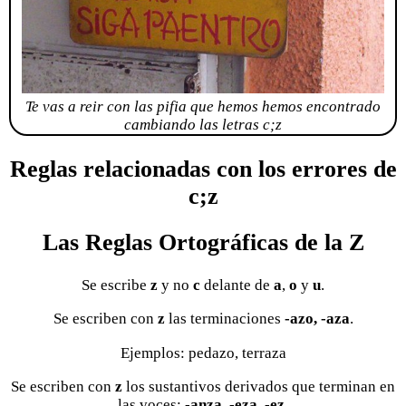
Te vas a reir con las pifia que hemos hemos encontrado
cambiando las letras c;z
Reglas relacionadas con los errores de
c;z
Las Reglas Ortográficas de la Z
Se escribe
z
y no
c
delante de
a
,
o
y
u
.
Se escriben con
z
las terminaciones
-azo, -aza
.
Ejemplos: pedazo, terraza
Se escriben con
z
los sustantivos derivados que terminan en
las voces:
-anza, -eza, -ez
.