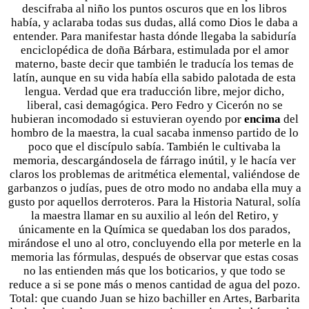
descifraba al niño los puntos oscuros que en los libros
había, y aclaraba todas sus dudas, allá como Dios le daba a
entender. Para manifestar hasta dónde llegaba la sabiduría
enciclopédica de doña Bárbara, estimulada por el amor
materno, baste decir que también le traducía los temas de
latín, aunque en su vida había ella sabido palotada de esta
lengua. Verdad que era traducción libre, mejor dicho,
liberal, casi demagógica. Pero Fedro y Cicerón no se
hubieran incomodado si estuvieran oyendo por
encima
del
hombro de la maestra, la cual sacaba inmenso partido de lo
poco que el discípulo sabía. También le cultivaba la
memoria, descargándosela de fárrago inútil, y le hacía ver
claros los problemas de aritmética elemental, valiéndose de
garbanzos o judías, pues de otro modo no andaba ella muy a
gusto por aquellos derroteros. Para la Historia Natural, solía
la maestra llamar en su auxilio al león del Retiro, y
únicamente en la Química se quedaban los dos parados,
mirándose el uno al otro, concluyendo ella por meterle en la
memoria las fórmulas, después de observar que estas cosas
no las entienden más que los boticarios, y que todo se
reduce a si se pone más o menos cantidad de agua del pozo.
Total: que cuando Juan se hizo bachiller en Artes, Barbarita