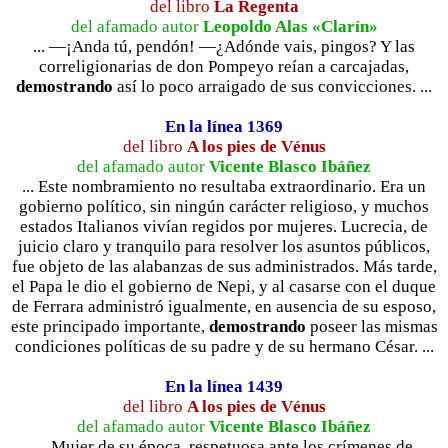
del libro
La Regenta
del afamado autor
Leopoldo Alas «Clarín»
... —¡Anda tú, pendón! —¿Adónde vais, pingos? Y las
correligionarias de don Pompeyo reían a carcajadas,
demostrando
así lo poco arraigado de sus convicciones. ...
En la línea 1369
del libro
A los pies de Vénus
del afamado autor
Vicente Blasco Ibáñez
... Este nombramiento no resultaba extraordinario. Era un
gobierno político, sin ningún carácter religioso, y muchos
estados Italianos vivían regidos por mujeres. Lucrecia, de
juicio claro y tranquilo para resolver los asuntos públicos,
fue objeto de las alabanzas de sus administrados. Más tarde,
el Papa le dio el gobierno de Nepi, y al casarse con el duque
de Ferrara administró igualmente, en ausencia de su esposo,
este principado importante,
demostrando
poseer las mismas
condiciones políticas de su padre y de su hermano César. ...
En la línea 1439
del libro
A los pies de Vénus
del afamado autor
Vicente Blasco Ibáñez
... Mujer de su época, respetuosa ante los crímenes de