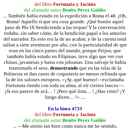
del libro
Fortunata y Jacinta
del afamado autor
Benito Pérez Galdós
... También había estado en la expedición a Roma el 48. ¡Oh,
Roma! Aquello sí que era cosa grande. ¡Qué bonito aquel
paso de Pío IX bendiciendo a las tropas! Y la conversación
rodaba, sin saber cómo, de la bendición papal a los amoríos
del narrador. En esto era la de no acabar, y de la cuenta total
salían a siete aventuras por año, con la particularidad de que
eran en las cinco partes del mundo, porque Feijoo, que
también había estado en Filipinas, tuvo algo que ver con
chinas, javanesas y hasta con joloanas. Una salvaje le había
trastornado el seso,
demostrando
que en las islas de la
Polinesia se dan casos de coquetería no menos refinada que
la de los salones europeos. «¡Ay, qué bueno!—exclamaba
Fortunata riendo con toda su alma, al oír ciertos lances—.
¡Si eso parece de acá… ! ¡Pero qué lista… ! ¿Has visto? ¡Y
luego dicen… !». ...
En la línea 4733
del libro
Fortunata y Jacinta
del afamado autor
Benito Pérez Galdós
... —Me siento tan bien como nunca me he sentido,