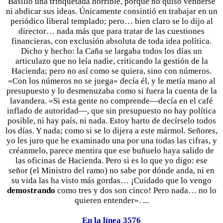
Basilio una trinquetada horrible, porque no quiso venderse
ni abdicar sus ideas. Únicamente consintió en trabajar en un
periódico liberal templado; pero… bien claro se lo dijo al
director… nada más que para tratar de las cuestiones
financieras, con exclusión absoluta de toda idea política.
Dicho y hecho: la Caña se largaba todos los días un
articulazo que no leía nadie, criticando la gestión de la
Hacienda; pero no así como se quiera, sino con números.
«Con los números no se juega» decía él, y le metía mano al
presupuesto y lo desmenuzaba como si fuera la cuenta de la
lavandera. «Si esta gente no comprende—decía en el café
inflado de autoridad—, que sin presupuesto no hay política
posible, ni hay país, ni nada. Estoy harto de decírselo todos
los días. Y nada; como si se lo dijera a este mármol. Señores,
yo les juro que he examinado una por una todas las cifras, y
créanmelo, parece mentira que ese buñuelo haya salido de
las oficinas de Hacienda. Pero si es lo que yo digo: ese
señor (el Ministro del ramo) no sabe por dónde anda, ni en
su vida las ha visto más gordas… ¡Cuidado que lo vengo
demostrando
como tres y dos son cinco! Pero nada… no lo
quieren entender». ...
En la línea 3576