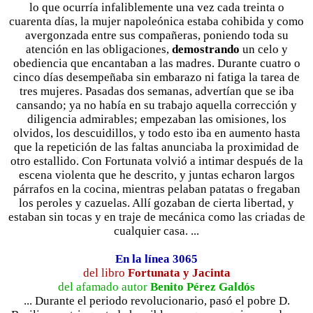
lo que ocurría infaliblemente una vez cada treinta o
cuarenta días, la mujer napoleónica estaba cohibida y como
avergonzada entre sus compañeras, poniendo toda su
atención en las obligaciones,
demostrando
un celo y
obediencia que encantaban a las madres. Durante cuatro o
cinco días desempeñaba sin embarazo ni fatiga la tarea de
tres mujeres. Pasadas dos semanas, advertían que se iba
cansando; ya no había en su trabajo aquella corrección y
diligencia admirables; empezaban las omisiones, los
olvidos, los descuidillos, y todo esto iba en aumento hasta
que la repetición de las faltas anunciaba la proximidad de
otro estallido. Con Fortunata volvió a intimar después de la
escena violenta que he descrito, y juntas echaron largos
párrafos en la cocina, mientras pelaban patatas o fregaban
los peroles y cazuelas. Allí gozaban de cierta libertad, y
estaban sin tocas y en traje de mecánica como las criadas de
cualquier casa. ...
En la línea 3065
del libro
Fortunata y Jacinta
del afamado autor
Benito Pérez Galdós
... Durante el periodo revolucionario, pasó el pobre D.