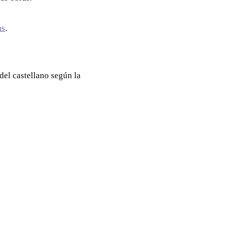
as
.
el castellano según la