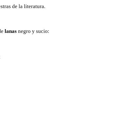
ras de la literatura.
 de
lanas
negro y sucio:
t