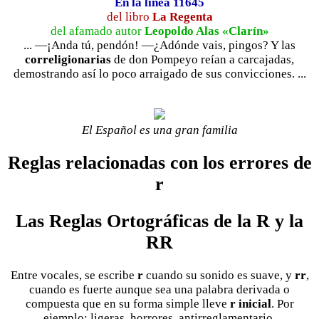
En la línea 11645
del libro
La Regenta
del afamado autor
Leopoldo Alas «Clarín»
... —¡Anda tú, pendón! —¿Adónde vais, pingos? Y las
correligionarias
de don Pompeyo reían a carcajadas,
demostrando así lo poco arraigado de sus convicciones. ...
El Español es una gran familia
Reglas relacionadas con los errores de
r
Las Reglas Ortográficas de la R y la
RR
Entre vocales, se escribe
r
cuando su sonido es suave, y
rr
,
cuando es fuerte aunque sea una palabra derivada o
compuesta que en su forma simple lleve
r inicial
. Por
ejemplo: ligeras, horrores, antirreglamentario.